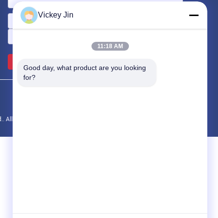
Vickey Jin
11:18 AM
भेजें >>
Good day, what product are you looking 
for?
td.. All Rights Reserved.