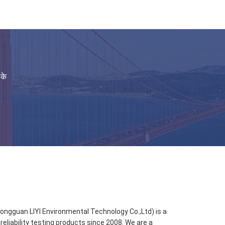
 के
ongguan LIYI Environmental Technology Co.,Ltd) is a
reliability testing products since 2008. We are a