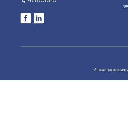
+86 13925868409
हमसे
चीन अच्छा गुणवत्ता जलवाय