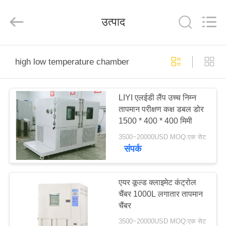
Liyi
Environmental
Technology
उत्पाद
Co.,
Ltd..
All
Rights
Reserved.
घर
high low temperature chamber
उत्पादों
LIYI एलईडी लैंप उच्च निम्न
तापमान परीक्षण कक्ष डबल डोर
हमारे
1500 * 400 * 400 मिमी
बारे
3500~20000USD MOQ:एक सेट
संपर्क
में
कारखाना
एयर कूल्ड क्लाइमेट कंट्रोल
चैंबर 1000L लगातार तापमान
भ्रमण
चैंबर
3500~20000USD MOQ:एक सेट