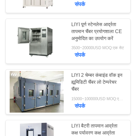
गुणवत्ता
संपर्क
नियंत्रण
LIYI पूर्ण स्टेनलेस आर्द्रता
तापमान चैंबर प्रयोगशाला CE
संपर्क
अनुमोदित का उपयोग करें
करें
3500~20000USD MOQ:एक सेट
संपर्क
एक
उद्धरण
LIYI 2 चेम्बर कंबाइंड वॉक इन
ह्यूमिडिटी चैंबर लो टेम्परेचर
की
चैंबर
विनती
15000~100000USD MOQ:एक सेट
करे
संपर्क
साइटमैप
LIYI बैटरी तापमान आर्द्रता
कक्ष पर्यावरण कक्ष आर्द्रता