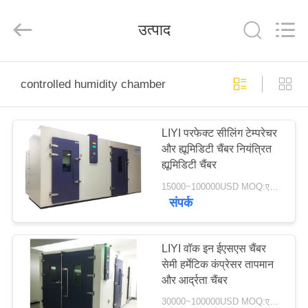
Liyi
Environmental
Technology
उत्पाद
Co.,
Ltd..
All
Rights
Reserved.
घर
controlled humidity chamber
उत्पादों
LIYI परफेक्ट सीलिंग टेम्परेचर
और ह्यूमिडिटी चैंबर नियंत्रित
हमारे
ह्यूमिडिटी चैंबर
बारे
15000~100000USD MOQ:एक सेट
संपर्क
में
कारखाना
LIYI वॉक इन ईएसएस चैंबर
सेमी हर्मेटिक कंप्रेसर तापमान
भ्रमण
और आर्द्रता चैंबर
30000~100000USD MOQ:एक सेट