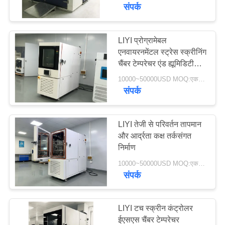
गुणवत्ता
संपर्क
नियंत्रण
LIYI प्रोग्रामेबल
एनवायरनमेंटल स्ट्रेस स्क्रीनिंग
संपर्क
चैंबर टेम्परेचर एंड ह्यूमिडिटी
करें
चैंबर
10000~50000USD MOQ:एक सेट
संपर्क
एक
उद्धरण
LIYI तेजी से परिवर्तन तापमान
और आर्द्रता कक्ष तर्कसंगत
की
निर्माण
विनती
10000~50000USD MOQ:एक सेट
करे
संपर्क
साइटमैप
LIYI टच स्क्रीन कंट्रोलर
ईएसएस चैंबर टेम्परेचर