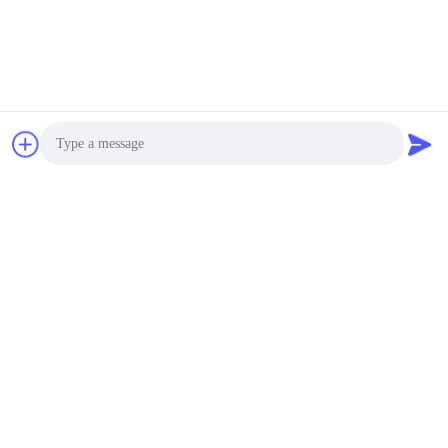
98% आरएच
$8,680.00 - $15,890.00/Set MOQ:1
संपर्क
LIYI सिंगल डोर थर्मल शॉक
टेस्ट उपकरण, -40C से
150C नियंत्रित पर्यावरण कक्ष
10000~50000USD MOQ:1 सेट
संपर्क
Photo
LIYI ऑटोमैटिक साइकलिंग
Video Call
वाटर लैब क्लाइमेट टेस्ट चैंबर
80L से 1000L तापमान
Audio Call
आर्द्रता चैंबर
3500~20000USD MOQ:एक सेट
संपर्क