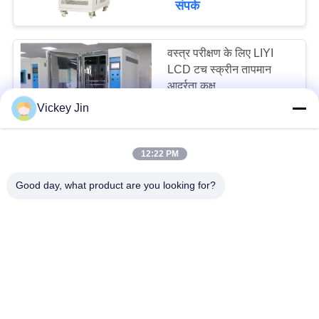
संपर्क
वस्त्र परीक्षण के लिए LIYI
LCD टच स्क्रीन तापमान
आर्द्रता कक्ष
Vickey Jin
50000~500000USD MOQ:एक सेट
संपर्क
12:22 PM
LIYI 80L 304 स्टेनलेस
Good day, what product are you looking for?
स्टील तापमान और आर्द्रता कक्ष
3500~20000USD MOQ:एक सेट
संपर्क
LIYI R404A ह्यूमिडिटी चैंबर
में पर्यावरण वॉक बड़ी क्षमता 20-