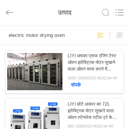
Liyi
Environmental
Technology
उत्पाद
Co.,
Ltd..
All
Rights
Reserved.
घर
electric motor drying oven
उत्पादों
LIYI धमाका प्रूफ एजिंग टेस्ट
ओवन इलेक्ट्रिक मोटर सुखाने
हमारे
वाला ओवन साफ ​​करने में
बारे
आसान
5000~20000USD MOQ:एक सेट
संपर्क
में
कारखाना
LIYI छोटे आकार का 72L
इलेक्ट्रिक मोटर सुखाने वाला
भ्रमण
ओवन स्टेनलेस स्टील ट्रे के
साथ उच्च एकरूपता
600~5000USD MOQ:एक सेट