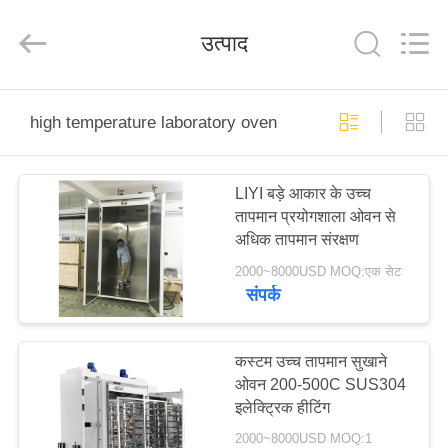
Liyi
Environmental
Technology
उत्पाद
Co.,
Ltd..
All
Rights
Reserved.
घर
high temperature laboratory oven
उत्पादों
LIYI बड़े आकार के उच्च
तापमान प्रयोगशाला ओवन से
हमारे
अधिक तापमान संरक्षण
बारे
2000~8000USD MOQ:एक सेट
संपर्क
में
कारखाना
कस्टम उच्च तापमान सुखाने
ओवन 200-500C SUS304
भ्रमण
इलेक्ट्रिक हीटिंग
2000~8000USD MOQ:1