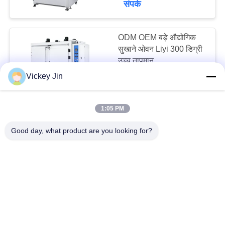
संपर्क
ODM OEM बड़े औद्योगिक
सुखाने ओवन Liyi 300 डिग्री
उच्च तापमान
Vickey Jin
$3580- $5850 MOQ:1 सेट
संपर्क
1:05 PM
LIYI उच्च परिशुद्धता इलेक्ट्रिक
Good day, what product are you looking for?
सुखाने ओवन 250 डिग्री
उत्पादन लाइन उपयोग
5000~30000USD MOQ:एक सेट
संपर्क
LIYI PID नियंत्रण विधि
इलेक्ट्रिक सुखाने ओवन मजबूर