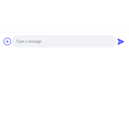
हवा सुखाने ओवन 220V एकल
चरण
600~5000USD MOQ:एक सेट
संपर्क
LIYI धमाका प्रूफ एजिंग टेस्ट
ओवन इलेक्ट्रिक मोटर सुखाने
वाला ओवन साफ ​​करने में
आसान
5000~20000USD MOQ:एक सेट
संपर्क
Photo
औद्योगिक सुखाने की भट्ठी
Video Call
220V/380V 4.5KW उच्च
तापमान SUS304
Audio Call
5000~20000USD MOQ:1
संपर्क