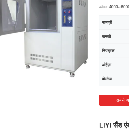
कीमत:
4000~800
सामग्री
मानकों
नियंत्रक
ओईएम
वोल्टेज
सबसे अ
LIYI सैंड एं