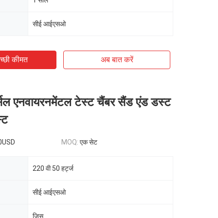
1 साल
सीई आईएसओ
च्छी कीमत
अब बात करें
सल एनवायरनमेंटल टेस्ट चैंबर सैंड एंड डस्ट
स्ट
0USD
MOQ:
एक सेट
220 वी 50 हर्ट्ज
सीई आईएसओ
जिस