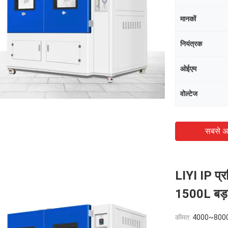
मानकों
नियंत्रक
ओईएम
वोल्टेज
सबसे अ
LIYI IP प्र
1500L बड
कीमत:
4000~800