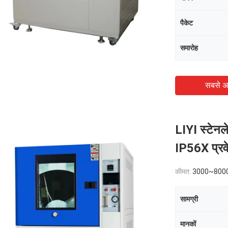
पैकेट
समारोह
सबसे अ
LIYI स्टेनल
IP56X प्रवे
कीमत:
3000~800
सामग्री
मानकों