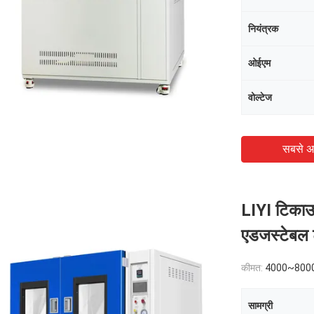
नियंत्रक
ओईएम
वोल्टेज
सबसे अ
LIYI टिकाऊ 
एडजस्टेबल ट
कीमत:
4000~800
सामग्री