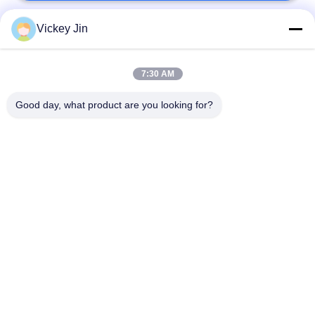
Vickey Jin
लोकप्रिय श्रेणियां
सभी
7:30 AM
जलवायु परीक्षण चैंबर
पर्यावरण परीक्षण कक्ष
Good day, what product are you looking for?
थर्मल शॉक टेस्ट चैम्बर
विद्युत सुखाने ओवन
औद्योगिक सुखाने ओवन
उम्र बढ़ने परीक्षण कक्ष
सैंड डस्ट टेस्ट चैंबर
नमक स्प्रे परीक्षण कक्ष
सदस्यता लें