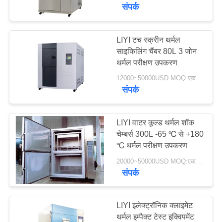
गुणवत्ता
संपर्क
नियंत्रण
LIYI टच स्क्रीन थर्मल
साइकिलिंग चैंबर 80L 3 जोन
संपर्क
थर्मल परीक्षण उपकरण
करें
12000~50000USD MOQ:एक सेट
संपर्क
एक
उद्धरण
LIYI वाटर कूल्ड थर्मल शॉक
चेम्बर्स 300L -65 ℃ से +180
की
℃ थर्मल परीक्षण उपकरण
विनती
20000~50000USD MOQ:एक सेट
करे
संपर्क
साइटमैप
LIYI इलेक्ट्रॉनिक क्लाइमेट
थर्मल इम्पैक्ट टेस्ट इक्विपमेंट