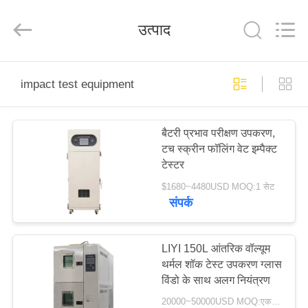
Liyi
Environmental
Technology
उत्पाद
Co.,
Ltd..
All
Rights
Reserved.
घर
impact test equipment
उत्पादों
बैटरी प्रभाव परीक्षण उपकरण,
टच स्क्रीन फॉलिंग वेट इम्पैक्ट
हमारे
टेस्टर
बारे
$1680~4480USD MOQ:1 सेट
संपर्क
में
कारखाना
LIYI 150L आंतरिक वॉल्यूम
थर्मल शॉक टेस्ट उपकरण ग्लास
भ्रमण
विंडो के साथ अलग नियंत्रण
20000~50000USD MOQ:एक सेट