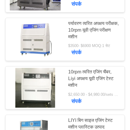
गुणवत्ता
संपर्क
नियंत्रण
पर्यावरण त्वरित अपक्षय परीक्षक,
10rpm यूवी एजिंग परीक्षण
संपर्क
मशीन
करें
$3500- $6900 MOQ:1 सेट
संपर्क
एक
उद्धरण
10rpm त्वरित एजिंग चैंबर,
Liyi अपक्षय यूवी एजिंग टेस्ट
की
मशीन
विनती
$2,650.00 - $4,980.00/sets MOQ:1 सेट
करे
संपर्क
साइटमैप
LIYI बिग साइज एजिंग टेस्ट
मशीन प्लास्टिक उत्पाद