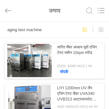
Liyi
Environmental
Technology
उत्पाद
Co.,
Ltd..
All
Rights
Reserved.
घर
aging test machine
उत्पादों
त्वरित चैंबर अपक्षय यूवी एजिंग
टेस्ट मशीन 10rpm स्पीड
हमारे
बारे
$3250- $4980 MOQ:1 सेट
संपर्क
में
कारखाना
LIYI 1200mm UV लैंप
एजिंग टेस्ट चैंबर UVA340
भ्रमण
UVB313 अल्ट्रावायलेट
लाइट एजिंग टेस्ट मशीन
4000~8000USD MOQ:एक सेट