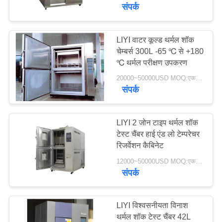
गुणवत्ता
संपर्क
नियंत्रण
LIYI वाटर कूल्ड थर्मल शॉक
चेम्बर्स 300L -65 ℃ से +180
संपर्क
℃ थर्मल परीक्षण उपकरण
करें
20000~50000USD MOQ:एक सेट
संपर्क
एक
उद्धरण
LIYI 2 जोन टाइप थर्मल शॉक
टेस्ट चैंबर हाई एंड लो टेम्परेचर
की
रिजर्वेशन कैबिनेट
विनती
12000~50000USD MOQ:एक सेट
करे
संपर्क
साइटमैप
LIYI विश्वसनीयता विनाश
थर्मल शॉक टेस्ट चैंबर 42L