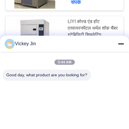
संपर्क
LIYI कोल्ड एंड हॉट
एनवायरनमेंटल थर्मल शॉक चैंबर
स्टेबिलिटी सिमुलेटिंग
Vickey Jin
10000~50000USD MOQ:एक सेट
संपर्क
5:44 AM
LIYI टच स्क्रीन थर्मल
Good day, what product are you looking for?
साइकिलिंग चैंबर 80L 3 जोन
थर्मल परीक्षण उपकरण
12000~50000USD MOQ:एक सेट
संपर्क
LIYI उच्च निम्न तापमान तेजी
से परिवर्तन थर्मल शॉक