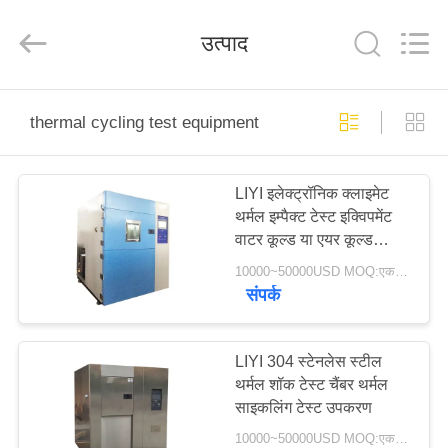
Liyi
Environmental
Technology
उत्पाद
Co.,
Ltd..
All
Rights
Reserved.
घर
thermal cycling test equipment
उत्पादों
LIYI इलेक्ट्रॉनिक क्लाइमेट
थर्मल इम्पैक्ट टेस्ट इक्विपमेंट
हमारे
वाटर कूल्ड या एयर कूल्ड
बारे
सिस्टम
10000~50000USD MOQ:एक सेट
संपर्क
में
कारखाना
LIYI 304 स्टेनलेस स्टील
थर्मल शॉक टेस्ट चैंबर थर्मल
भ्रमण
साइकलिंग टेस्ट उपकरण
10000~50000USD MOQ:एक सेट