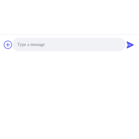
साइकलिंग टेस्ट चैंबर 80L
रैपिड तापमान परिवर्तन उपकरण
12000~50000USD MOQ:1
संपर्क
LIYI प्रोग्रामेबल CE थर्मल
शॉक टेस्ट चैंबर, Liyi एजिंग
टेस्ट मशीन
12,580.00 - 32,580.00 USD MOQ:एक सेट
संपर्क
Photo
LIYI स्थिरता प्रतिरोध रैपिड-
Video Call
रेट साइकिल कोल्ड थर्मल शॉक
टेस्ट चैंबर
Audio Call
10000~20000 USD MOQ:एक सेट
संपर्क