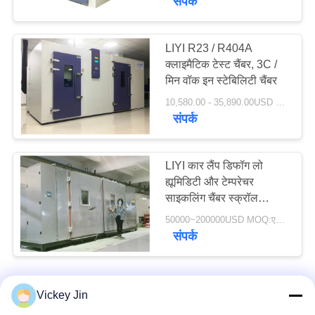
संपर्क
LIYI R23 / R404A
क्लाइमैटिक टेस्ट चैंबर, 3C /
मिन वॉक इन स्टेबिलिटी चैंबर
10,580.00 - 35,890.00USD MOQ:एक सेट
संपर्क
LIYI कार लैंप डिफॉग लो
ह्यूमिडिटी और टेम्परेचर
साइकलिंग चैंबर स्क्रॉल
कंप्रेसर
50000~200000USD MOQ:एक सेट
संपर्क
Vickey Jin
हमसे संपर्क करें!