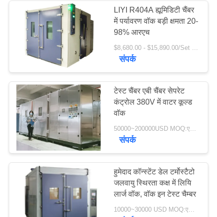
LIYI R404A ह्यूमिडिटी चैंबर
में पर्यावरण वॉक बड़ी क्षमता 20-
98% आरएच
$8,680.00 - $15,890.00/Set MOQ:1
संपर्क
टेस्ट चैंबर एबी चैंबर सेपरेट
कंट्रोल 380V में वाटर कूल्ड
वॉक
50000~200000USD MOQ:एक सेट
संपर्क
हुमेदाद कॉन्स्टेंट डेल टर्मोस्टैटो
जलवायु स्थिरता कक्ष में लियि
लार्ज वॉक, वॉक इन टेस्ट चैम्बर
10000~30000 USD MOQ:एक सेट