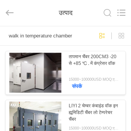
Liyi
Environmental
Technology
उत्पाद
Co.,
Ltd..
All
Rights
Reserved.
घर
walk in temperature chamber
उत्पादों
तापमान चैंबर 200CM3 -20
से +85 ℃ . में कंप्रेसर वॉक
हमारे
बारे
15000~100000USD MOQ:एक सेट
संपर्क
में
कारखाना
LIYI 2 चेम्बर कंबाइंड वॉक इन
ह्यूमिडिटी चैंबर लो टेम्परेचर
भ्रमण
चैंबर
15000~100000USD MOQ:एक सेट