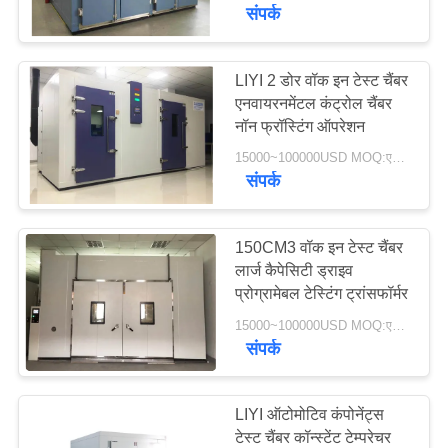
गुणवत्ता
संपर्क
नियंत्रण
LIYI 2 डोर वॉक इन टेस्ट चैंबर
एनवायरनमेंटल कंट्रोल चैंबर
संपर्क
नॉन फ्रॉस्टिंग ऑपरेशन
करें
15000~100000USD MOQ:एक सेट
संपर्क
एक
उद्धरण
150CM3 वॉक इन टेस्ट चैंबर
लार्ज कैपेसिटी ड्राइव
की
प्रोग्रामेबल टेस्टिंग ट्रांसफॉर्मर
विनती
15000~100000USD MOQ:एक सेट
करे
संपर्क
साइटमैप
LIYI ऑटोमोटिव कंपोनेंट्स
टेस्ट चैंबर कॉन्स्टेंट टेम्परेचर