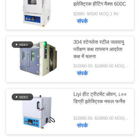
इलेक्ट्रिक हीटिंग मैक्स 600C
PRIVACY
$2880- $4580 MOQ:1 सेट
POLICY
संपर्क
107
औद्योगिक सुखाने ओवन
304 स्टेनलेस स्टील जलवायु
परीक्षण कक्ष तापमान आर्द्रता
कक्ष में चलना
$10890.00- $19890.00 MOQ:1 सेट
संपर्क
64
Liyi हीट ट्रीटमेंट ओवन, ८००
डिग्री इलेक्ट्रिक मफल फर्नेस
उम्र बढ़ने परीक्षण कक्ष
$10890.00- $19890.00 MOQ:एक सेट
संपर्क