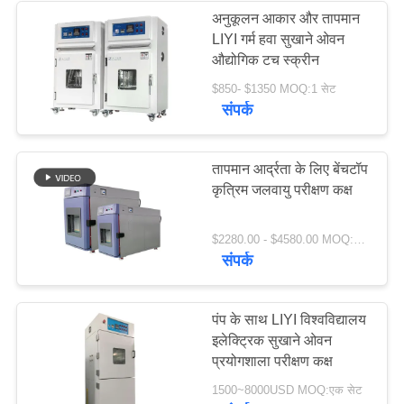
अनुकूलन आकार और तापमान
LIYI गर्म हवा सुखाने ओवन
18
औद्योगिक टच स्क्रीन
$850- $1350 MOQ:1 सेट
सैंड डस्ट टेस्ट चैंबर
संपर्क
तापमान आर्द्रता के लिए बेंचटॉप
कृत्रिम जलवायु परीक्षण कक्ष
39
$2280.00 - $4580.00 MOQ:1 सेट
संपर्क
नमक स्प्रे परीक्षण कक्ष
पंप के साथ LIYI विश्वविद्यालय
इलेक्ट्रिक सुखाने ओवन
प्रयोगशाला परीक्षण कक्ष
1500~8000USD MOQ:एक सेट