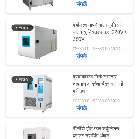
गुणवत्ता
संपर्क
नियंत्रण
पर्यावरण मापने वाला कृत्रिम
23
जलवायु नियंत्रण कक्ष 220V /
संपर्क
380V
थर्मल शॉक टेस्ट चैम्बर
करें
$3580.00 - $6680.00 MOQ:1 सेट
संपर्क
एक
उद्धरण
प्रयोगशाला मिनी लगातार
तापमान आर्द्रता चैंबर नम गर्मी
की
परीक्षण
65
विनती
$3580.00 - $6680.00 MOQ:1 सेट
करे
संपर्क
विद्युत सुखाने ओवन
साइटमैप
पीसीबी हॉट एयर सर्कुलेशन
ब्लास्ट ड्रायिंग ओवन