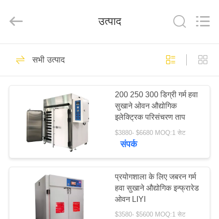
Liyi
Environmental
Technology
उत्पाद
Co.,
Ltd..
All
Rights
Reserved.
घर
67
सभी उत्पाद
जलवायु परीक्षण चैंबर
उत्पादों
200 250 300 डिग्री गर्म हवा
सुखाने ओवन औद्योगिक
हमारे
इलेक्ट्रिक परिसंचरण ताप
बारे
$3880- $6680 MOQ:1 सेट
संपर्क
में
116
कारखाना
प्रयोगशाला के लिए जबरन गर्म
पर्यावरण परीक्षण कक्ष
हवा सुखाने औद्योगिक इन्फ्रारेड
भ्रमण
ओवन LIYI
$3580- $5600 MOQ:1 सेट