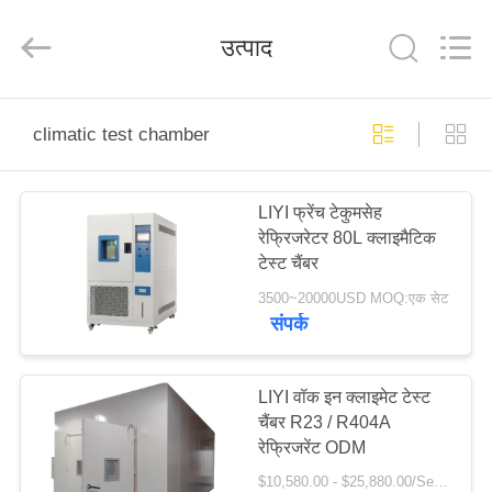
Liyi
Environmental
Technology
उत्पाद
Co.,
Ltd..
All
Rights
Reserved.
घर
climatic test chamber
उत्पादों
LIYI फ्रेंच टेकुमसेह
रेफ्रिजरेटर 80L क्लाइमैटिक
हमारे
टेस्ट चैंबर
बारे
3500~20000USD MOQ:एक सेट
संपर्क
में
कारखाना
LIYI वॉक इन क्लाइमेट टेस्ट
चैंबर R23 / R404A
भ्रमण
रेफ्रिजरेंट ODM
$10,580.00 - $25,880.00/Set MOQ:1