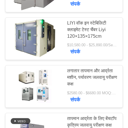
गुणवत्ता
संपर्क
नियंत्रण
LIYI वॉक इन स्टेबिलिटी
क्लाइमेट टेस्ट चैंबर Liyi
संपर्क
120×135×175cm
करें
$10,580.00 - $25,890.00/Set MOQ:1
संपर्क
एक
उद्धरण
लगातार तापमान और आर्द्रता
मशीन, पर्यावरण जलवायु परीक्षण
की
कक्ष
विनती
$2580.00 - $6680.00 MOQ:1 सेट
करे
संपर्क
साइटमैप
तापमान आर्द्रता के लिए बेंचटॉप
कृत्रिम जलवायु परीक्षण कक्ष