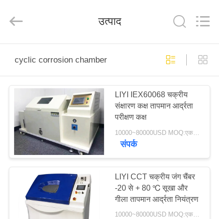
Liyi
Environmental
Technology
उत्पाद
Co.,
Ltd..
All
Rights
Reserved.
घर
cyclic corrosion chamber
उत्पादों
LIYI IEX60068 चक्रीय
संक्षारण कक्ष तापमान आर्द्रता
हमारे
परीक्षण कक्ष
बारे
10000~80000USD MOQ:एक सेट
संपर्क
में
कारखाना
LIYI CCT चक्रीय जंग चैंबर
-20 से + 80 ℃ सूखा और
भ्रमण
गीला तापमान आर्द्रता नियंत्रण
10000~80000USD MOQ:एक सेट