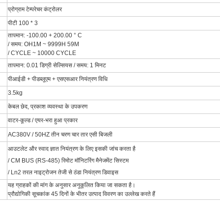
प्रोग्राम टेम्परेचर कंट्रोलर
पीटी 100 * 3
तापमान: -100.00 + 200.00 ° C
/ समय: OH1M ~ 9999H 59M
/ CYCLE ~ 10000 CYCLE
तापमान: 0.01 डिग्री सेल्सियस / समय: 1 मिनट
पीआईडी ​​+ पीडब्लूएम + एसएसआर नियंत्रण विधि
3.5kg
केबल छेद, प्रकाश व्यवस्था के उपकरण
वाटर-कूल्ड / एयर-भरा हुआ प्रकार
AC380V / 50HZ तीन चरण चार तार एसी बिजली
आउटलेट और स्वाद ज्ञात नियंत्रण के लिए इसकी जांच करता है
/ CM BUS (RS-485) रिमोट मॉनिटरिंग मैनेजमेंट सिस्टम
/ Ln2 तरल नाइट्रोजन तेजी से ठंडा नियंत्रण डिवाइस
यह ग्राहकों की मांग के अनुसार अनुकूलित किया जा सकता है।
प्रौद्योगिकी सूचकांक 45 दिनों के भीतर उत्पाद विवरण का उल्लेख करते हैं