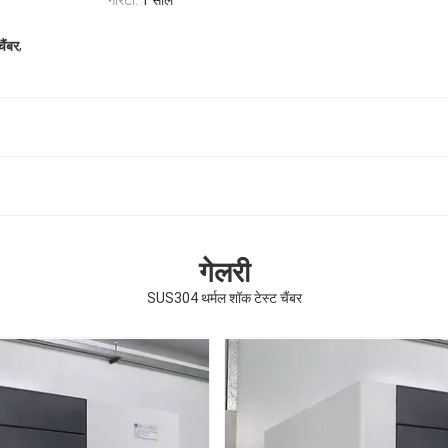
गारंटी:
1 साल
,
ैंबर
गेलरी
SUS304 थर्मल शॉक टेस्ट चैंबर