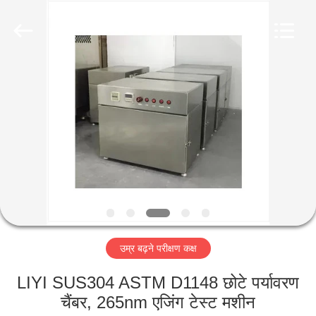
Liyi
Environmental
Technology
Co.,
Ltd..
All
Rights
Reserved.
घर
उत्पादों
हमारे
बारे
में
उम्र बढ़ने परीक्षण कक्ष
कारखाना
भ्रमण
LIYI SUS304 ASTM D1148 छोटे पर्यावरण
चैंबर, 265nm एजिंग टेस्ट मशीन