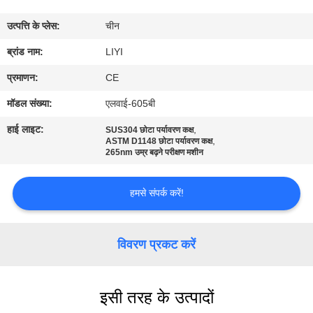
गुणवत्ता
उत्पत्ति के प्लेस:
चीन
नियंत्रण
ब्रांड नाम:
LIYI
संपर्क
प्रमाणन:
CE
करें
मॉडल संख्या:
एलवाई-605बी
हाई लाइट:
,
SUS304 छोटा पर्यावरण कक्ष
,
एक
ASTM D1148 छोटा पर्यावरण कक्ष
265nm उम्र बढ़ने परीक्षण मशीन
उद्धरण
की
हमसे संपर्क करें!
विनती
करे
विवरण प्रकट करें
साइटमैप
इसी तरह के उत्पादों