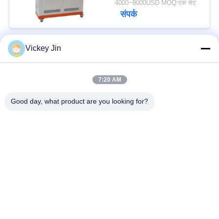
4000~8000USD MOQ:एक सेट
संपर्क
Vickey Jin
लोकप्रिय श्रेणियां
सभी
7:20 AM
जलवायु परीक्षण चैंबर
पर्यावरण परीक्षण कक्ष
Good day, what product are you looking for?
थर्मल शॉक टेस्ट चैम्बर
विद्युत सुखाने ओवन
औद्योगिक सुखाने ओवन
उम्र बढ़ने परीक्षण कक्ष
सैंड डस्ट टेस्ट चैंबर
नमक स्प्रे परीक्षण कक्ष