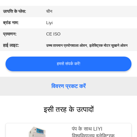
गुणवत्ता
उत्पत्ति के प्लेस:
चीन
नियंत्रण
ब्रांड नाम:
Liyi
संपर्क
प्रमाणन:
CE ISO
करें
हाई लाइट:
,
उच्च तापमान प्रयोगशाला ओवन
इलेक्ट्रिक मोटर सुखाने ओवन
एक
हमसे संपर्क करें!
उद्धरण
की
विवरण प्रकट करें
विनती
करे
इसी तरह के उत्पादों
साइटमैप
पंप के साथ LIYI
विश्वविद्यालय इलेक्ट्रिक