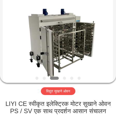
Liyi
Environmental
Technology
Co.,
Ltd..
All
Rights
Reserved.
घर
उत्पादों
हमारे
बारे
में
विद्युत सुखाने ओवन
कारखाना
भ्रमण
LIYI CE स्वीकृत इलेक्ट्रिक मोटर सुखाने ओवन
PS / SV एक साथ प्रदर्शन आसान संचालन