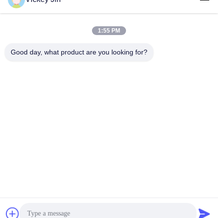
1:55 PM
लोकप्रिय श्रेणियां
सभी
Good day, what product are you looking for?
जलवायु परीक्षण चैंबर
पर्यावरण परीक्षण कक्ष
थर्मल शॉक टेस्ट चैम्बर
विद्युत सुखाने ओवन
औद्योगिक सुखाने ओवन
उम्र बढ़ने परीक्षण कक्ष
सैंड डस्ट टेस्ट चैंबर
नमक स्प्रे परीक्षण कक्ष
सदस्यता लें