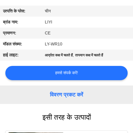
गुणवत्ता
उत्पत्ति के प्लेस:
चीन
नियंत्रण
ब्रांड नाम:
LIYI
संपर्क
प्रमाणन:
CE
करें
मॉडल संख्या:
LY-WR10
हाई लाइट:
,
आर्द्रता कक्ष में चलते हैं
तापमान कक्ष में चलते हैं
एक
उद्धरण
हमसे संपर्क करें!
की
विनती
विवरण प्रकट करें
करे
इसी तरह के उत्पादों
साइटमैप