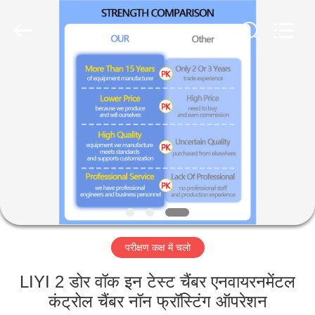
Liyi
Environmental
Technology
Co.,
Ltd..
All
Rights
Reserved.
घर
उत्पादों
हमारे
बारे
में
परीक्षण कक्ष में चलो
कारखाना
भ्रमण
LIYI 2 डोर वॉक इन टेस्ट चैंबर एनवायरनमेंटल
कंट्रोल चैंबर नॉन फ्रॉस्टिंग ऑपरेशन