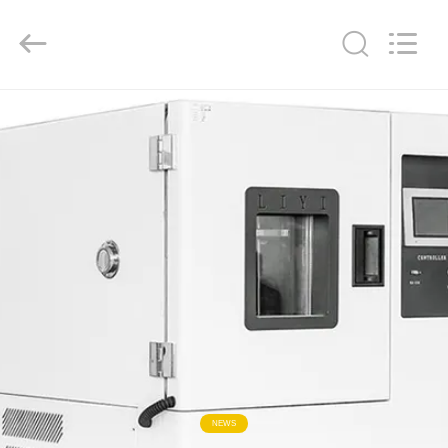
Liyi
Environmental
Technology
Co.,
Ltd..
All
Rights
Reserved.
घर
उत्पादों
हमारे
बारे
में
कारखाना
भ्रमण
NEWS