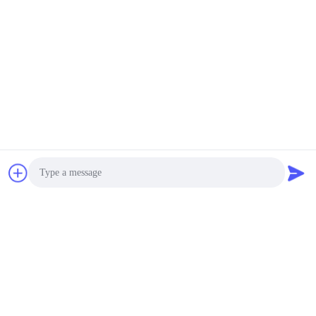
Photo
Video Call
Audio Call