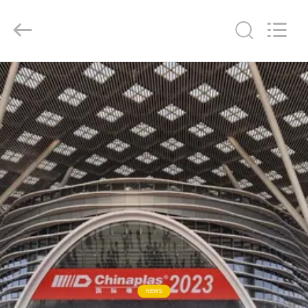
Liyi
Environmental
Technology
Co.,
Ltd..
All
Rights
Reserved.
घर
उत्पादों
हमारे
बारे
में
कारखाना
भ्रमण
NEWS