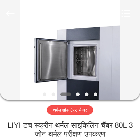
Liyi
Environmental
Technology
Co.,
Ltd..
All
Rights
Reserved.
घर
उत्पादों
हमारे
बारे
में
थर्मल शॉक टेस्ट चैम्बर
कारखाना
भ्रमण
LIYI टच स्क्रीन थर्मल साइकिलिंग चैंबर 80L 3
जोन थर्मल परीक्षण उपकरण