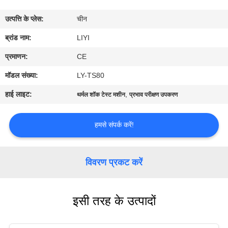
गुणवत्ता
उत्पत्ति के प्लेस:
चीन
नियंत्रण
ब्रांड नाम:
LIYI
संपर्क
प्रमाणन:
CE
करें
मॉडल संख्या:
LY-TS80
हाई लाइट:
,
थर्मल शॉक टेस्ट मशीन
प्रभाव परीक्षण उपकरण
एक
उद्धरण
हमसे संपर्क करें!
की
विनती
विवरण प्रकट करें
करे
इसी तरह के उत्पादों
साइटमैप