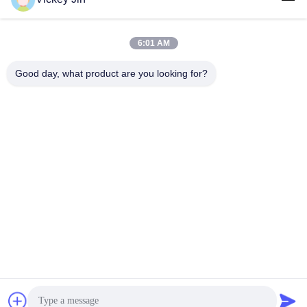
6:01 AM
लोकप्रिय श्रेणियां
सभी
Good day, what product are you looking for?
जलवायु परीक्षण चैंबर
पर्यावरण परीक्षण कक्ष
थर्मल शॉक टेस्ट चैम्बर
विद्युत सुखाने ओवन
औद्योगिक सुखाने ओवन
उम्र बढ़ने परीक्षण कक्ष
सैंड डस्ट टेस्ट चैंबर
नमक स्प्रे परीक्षण कक्ष
सदस्यता लें