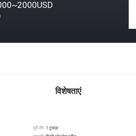
000~2000USD
त
विशेषताएं
यूवी लैंप:
1 टुकड़ा