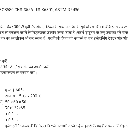
SO8580 CNS-3556, JIS-K6301, ASTM-D2436
चैंबर 300W यूवी लैंप और टर्नटेबल के साथ अंतरिक्ष के सूर्य और पराबैंगनी विकिरण पर्यावरण
लोइंग का परीक्षण करने के लिए इसका उपयोग किया जाता है।संदर्भ प्रदूषण के लिए उपलब्ध ग्रे मानक
ा दर का अवलोकन भी कर सकते हैं।पराबैंगनी दीपक को उतारने के बाद इसे एजिंग टेस्टर और ओव
 करें;
#304 स्टेनलेस स्टील का उपयोग करें;
त प्रसंस्करण का प्रयोग करें।
एलवाई-605ए
सामान्य + 5 ℃ ~ 200 ℃
मी)
50 × 60 × 50
70×122×65
± 0.3 ℃
± 0.5 ℃
इलेक्ट्रॉनिक एलईडी डिजिटल डिस्प्ले, स्वचालित प्ले कई माइक्रो पीआईडी ​​​​तापमान नियंत्र