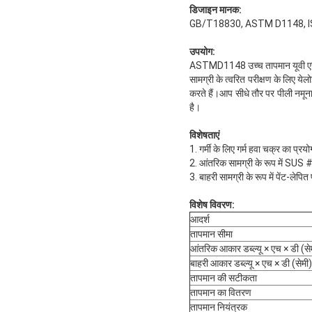
डिजाइन मानक:
GB/T18830, ASTM D1148, I
उपयोग:
ASTMD1148 उच्च तापमान यूवी एजिंग 
सामग्री के त्वरित परीक्षण के लिए ये
करते हैं।आप सीधे तौर पर पीली नमून
है।
विशेषताएं
1. गर्मी के लिए गर्म हवा चक्र का प्रयोग
2. आंतरिक सामग्री के रूप में SUS 
3. बाहरी सामग्री के रूप में पेंट-लेपि
विशेष विवरण:
आदर्श
तापमान सीमा
आंतरिक आकार डब्ल्यू × एच × डी (से
बाहरी आकार डब्ल्यू × एच × डी (सेमी)
तापमान की सटीकता
तापमान का वितरण
तापमान नियंत्रक