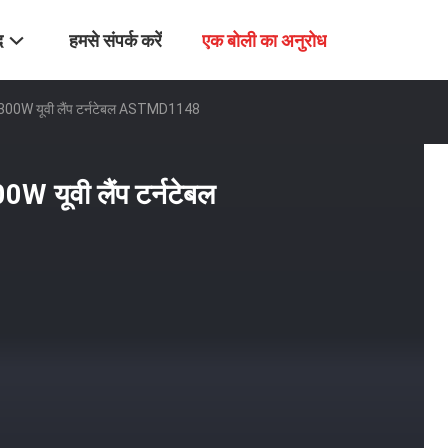
द
हमसे संपर्क करें
एक बोली का अनुरोध
ंबर 300W यूवी लैंप टर्नटेबल ASTMD1148
00W यूवी लैंप टर्नटेबल