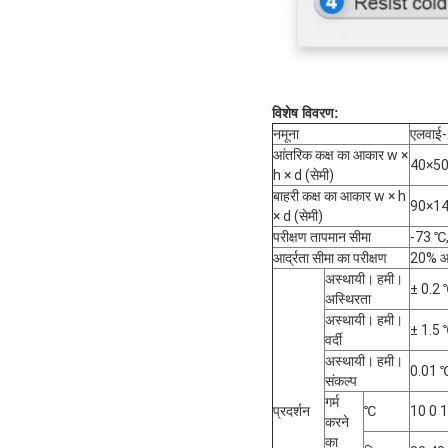
विशेष विवरण:
नमूना
एलवाई
आंतरिक कक्ष का आकार w ×
40×5
h × d (सेमी)
बाहरी कक्ष का आकार w × h
90×1
× d (सेमी)
परीक्षण तापमान सीमा
-73 ℃,
आर्द्रता सीमा का परीक्षण
20% आ
अस्थायी। हमी।
± 0.2
अस्थिरता
अस्थायी। हमी।
± 1.5 
वर्दी
अस्थायी। हमी।
0.01 
संकल्प
गर्म
प्रदर्शन
℃
10 0 1
करने
का