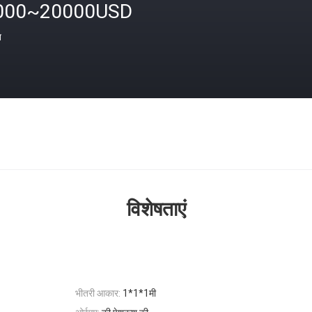
000~20000USD
त
विशेषताएं
भीतरी आकार:
1*1*1मी