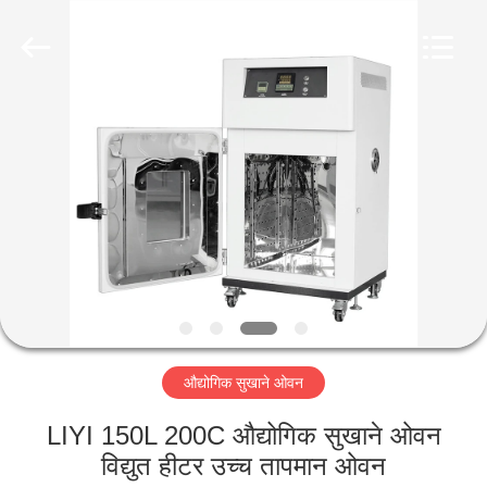
Liyi
Environmental
Technology
Co.,
Ltd..
All
Rights
Reserved.
घर
उत्पादों
हमारे
बारे
में
औद्योगिक सुखाने ओवन
कारखाना
भ्रमण
LIYI 150L 200C औद्योगिक सुखाने ओवन
विद्युत हीटर उच्च तापमान ओवन