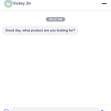
संपर्क
Vickey Jin
10:12 AM
लोकप्रिय श्रेणियां
सभी
Good day, what product are you looking for?
जलवायु परीक्षण चैंबर
पर्यावरण परीक्षण कक्ष
थर्मल शॉक टेस्ट चैम्बर
विद्युत सुखाने ओवन
औद्योगिक सुखाने ओवन
उम्र बढ़ने परीक्षण कक्ष
सैंड डस्ट टेस्ट चैंबर
नमक स्प्रे परीक्षण कक्ष
सदस्यता लें