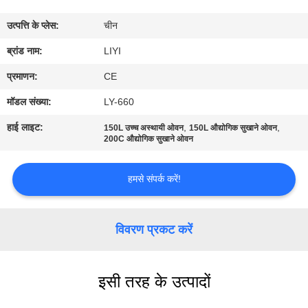
गुणवत्ता
उत्पत्ति के प्लेस:
चीन
नियंत्रण
ब्रांड नाम:
LIYI
संपर्क
प्रमाणन:
CE
करें
मॉडल संख्या:
LY-660
हाई लाइट:
,
,
150L उच्च अस्थायी ओवन
150L औद्योगिक सुखाने ओवन
एक
200C औद्योगिक सुखाने ओवन
उद्धरण
हमसे संपर्क करें!
की
विनती
विवरण प्रकट करें
करे
साइटमैप
इसी तरह के उत्पादों