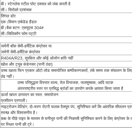
बी। स्टेनलेस स्टील प्लेट एक्सल को लंबा करती है
सी। सिरोको प्रशंसक
सिंगल डोर
एक।विमान एम्बेडेड हैंडल
बी।बैक बटन: एसयूएस 304#
सी।सिलिकॉन फोम पट्टी
जर्मनी बॉक सेमी-हर्मेटिक कंप्रेसर या
जर्मनी सेमी-हर्मेटिक कंप्रेसर
R404A/R23, सुरक्षित और कोई ओजोन क्षति नहीं
खोल और ट्यूब कंडेनसर (पानी ठंडा)
उच्च दक्षता फिन प्रकार ऑटो लोड समायोजित बाष्पीकरणकर्ता, लंबे समय तक संचालन के लि
ठंढ नहीं।
उच्च परिशुद्धता विस्तार वाल्व, तेल विभाजक, जलशुष्कक, आदि घटक
अंतरराष्ट्रीय स्तर पर प्रसिद्ध ब्रांडों का उपयोग करके आयात किया जाता है
ऊर्जा खपत उत्पादन का स्वत: समायोजन
प्रशीतन प्रणाली।
नाइट्रोजन वेल्डिंग, दो-चरण रोटरी फलक वैक्यूम पंप, सुनिश्चित करें कि आंतरिक शीतलन प्र
स्वच्छ और विश्वसनीय है।
कक्ष के पीछे पाइप के माध्यम से घनीभूत पानी की निकासी सुनिश्चित करने के लिए कंप्रेसर के
पर स्थित पानी की ट्रे।