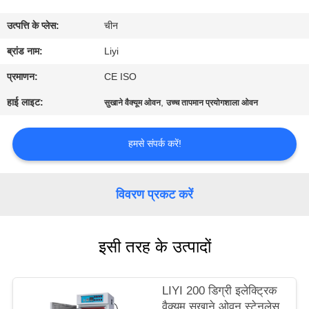
गुणवत्ता
उत्पत्ति के प्लेस:
चीन
नियंत्रण
ब्रांड नाम:
Liyi
संपर्क
प्रमाणन:
CE ISO
करें
हाई लाइट:
,
सुखाने वैक्यूम ओवन
उच्च तापमान प्रयोगशाला ओवन
एक
हमसे संपर्क करें!
उद्धरण
की
विवरण प्रकट करें
विनती
करे
इसी तरह के उत्पादों
साइटमैप
LIYI 200 डिग्री इलेक्ट्रिक
वैक्यूम सुखाने ओवन स्टेनलेस