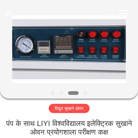
Liyi
Environmental
Technology
Co.,
Ltd..
All
Rights
Reserved.
घर
उत्पादों
हमारे
बारे
में
विद्युत सुखाने ओवन
कारखाना
भ्रमण
पंप के साथ LIYI विश्वविद्यालय इलेक्ट्रिक सुखाने
ओवन प्रयोगशाला परीक्षण कक्ष