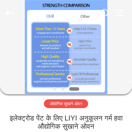
Liyi
Environmental
Technology
Co.,
Ltd..
All
Rights
Reserved.
घर
उत्पादों
हमारे
बारे
में
औद्योगिक सुखाने ओवन
कारखाना
भ्रमण
इलेक्ट्रोड पेंट के लिए LIYI अनुकूलन गर्म हवा
औद्योगिक सुखाने ओवन