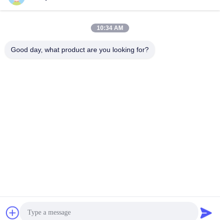
10:34 AM
लोकप्रिय श्रेणियां
सभी
Good day, what product are you looking for?
जलवायु परीक्षण चैंबर
पर्यावरण परीक्षण कक्ष
थर्मल शॉक टेस्ट चैम्बर
विद्युत सुखाने ओवन
औद्योगिक सुखाने ओवन
उम्र बढ़ने परीक्षण कक्ष
सैंड डस्ट टेस्ट चैंबर
नमक स्प्रे परीक्षण कक्ष
सदस्यता लें