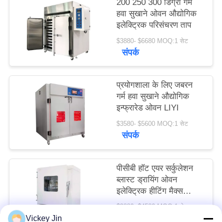
200 250 300 डिग्री गर्म
PRIVACY
हवा सुखाने ओवन औद्योगिक
इलेक्ट्रिक परिसंचरण ताप
POLICY
$3880- $6680 MOQ:1 सेट
संपर्क
प्रयोगशाला के लिए जबरन
गर्म हवा सुखाने औद्योगिक
इन्फ्रारेड ओवन LIYI
$3580- $5600 MOQ:1 सेट
संपर्क
पीसीबी हॉट एयर सर्कुलेशन
ब्लास्ट ड्रायिंग ओवन
इलेक्ट्रिक हीटिंग मैक्स
600C
$2880- $4580 MOQ:1 सेट
संपर्क
Vickey Jin