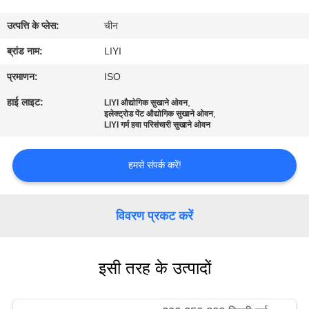
गुणवत्ता
उत्पत्ति के प्लेस:
चीन
नियंत्रण
ब्रांड नाम:
LIYI
संपर्क
प्रमाणन:
ISO
करें
हाई लाइट:
,
LIYI औद्योगिक सुखाने ओवन
,
इलेक्ट्रोड पेंट औद्योगिक सुखाने ओवन
LIYI गर्म हवा परिसंचारी सुखाने ओवन
एक
उद्धरण
हमसे संपर्क करें!
की
विनती
विवरण प्रकट करें
करे
इसी तरह के उत्पादों
साइटमैप