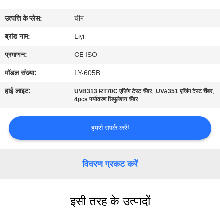
गुणवत्ता
उत्पत्ति के प्लेस:
चीन
नियंत्रण
ब्रांड नाम:
Liyi
संपर्क
प्रमाणन:
CE ISO
करें
मॉडल संख्या:
LY-605B
हाई लाइट:
,
,
UVB313 RT70C एजिंग टेस्ट चैंबर
UVA351 एजिंग टेस्ट चैंबर
एक
4pcs पर्यावरण सिमुलेशन चैंबर
उद्धरण
हमसे संपर्क करें!
की
विनती
विवरण प्रकट करें
करे
साइटमैप
इसी तरह के उत्पादों