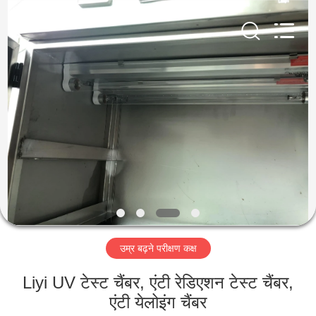
Liyi
Environmental
Technology
Co.,
Ltd..
All
Rights
Reserved.
घर
उत्पादों
हमारे
बारे
में
उम्र बढ़ने परीक्षण कक्ष
कारखाना
भ्रमण
Liyi UV टेस्ट चैंबर, एंटी रेडिएशन टेस्ट चैंबर,
एंटी येलोइंग चैंबर