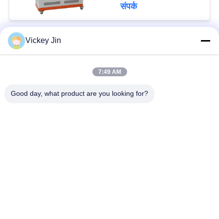
संपर्क
Vickey Jin
लोकप्रिय श्रेणियां
सभी
7:49 AM
जलवायु परीक्षण चैंबर
पर्यावरण परीक्षण कक्ष
Good day, what product are you looking for?
थर्मल शॉक टेस्ट चैम्बर
विद्युत सुखाने ओवन
औद्योगिक सुखाने ओवन
उम्र बढ़ने परीक्षण कक्ष
सैंड डस्ट टेस्ट चैंबर
नमक स्प्रे परीक्षण कक्ष
सदस्यता लें