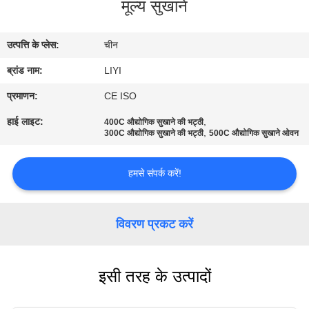
मूल्य सुखाने
गुणवत्ता
नियंत्रण
उत्पत्ति के प्लेस:
चीन
ब्रांड नाम:
LIYI
संपर्क
करें
प्रमाणन:
CE ISO
हाई लाइट:
,
400C औद्योगिक सुखाने की भट्ठी
,
300C औद्योगिक सुखाने की भट्ठी
500C औद्योगिक सुखाने ओवन
एक
उद्धरण
हमसे संपर्क करें!
की
विनती
विवरण प्रकट करें
करे
इसी तरह के उत्पादों
साइटमैप