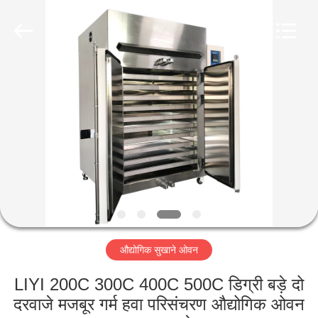
Liyi
Environmental
Technology
Co.,
Ltd..
All
Rights
Reserved.
घर
उत्पादों
हमारे
बारे
में
औद्योगिक सुखाने ओवन
कारखाना
भ्रमण
LIYI 200C 300C 400C 500C डिग्री बड़े दो
दरवाजे मजबूर गर्म हवा परिसंचरण औद्योगिक ओवन