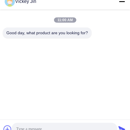
संपर्क
Vickey Jin
11:00 AM
लोकप्रिय श्रेणियां
सभी
Good day, what product are you looking for?
जलवायु परीक्षण चैंबर
पर्यावरण परीक्षण कक्ष
थर्मल शॉक टेस्ट चैम्बर
विद्युत सुखाने ओवन
औद्योगिक सुखाने ओवन
उम्र बढ़ने परीक्षण कक्ष
सैंड डस्ट टेस्ट चैंबर
नमक स्प्रे परीक्षण कक्ष
सदस्यता लें