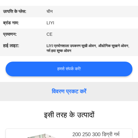
गुणवत्ता
उत्पत्ति के प्लेस:
चीन
नियंत्रण
ब्रांड नाम:
LIYI
संपर्क
प्रमाणन:
CE
करें
हाई लाइट:
,
,
LIYI प्रयोगशाला उपकरण सूखी ओवन
औद्योगिक सुखाने ओवन
गर्म हवा शुष्क ओवन
एक
हमसे संपर्क करें!
उद्धरण
की
विवरण प्रकट करें
विनती
करे
इसी तरह के उत्पादों
साइटमैप
200 250 300 डिग्री गर्म