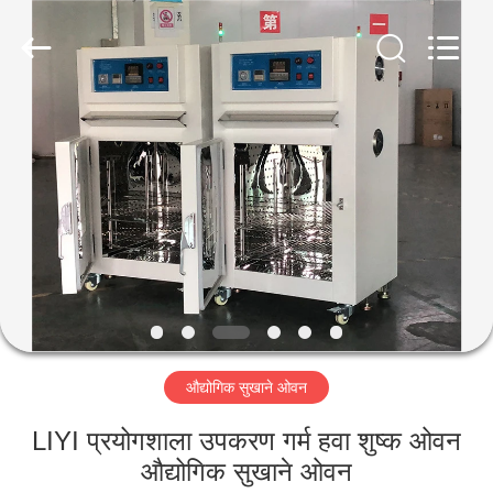
Liyi
Environmental
Technology
Co.,
Ltd..
All
Rights
Reserved.
घर
उत्पादों
हमारे
बारे
में
औद्योगिक सुखाने ओवन
कारखाना
भ्रमण
LIYI प्रयोगशाला उपकरण गर्म हवा शुष्क ओवन
औद्योगिक सुखाने ओवन