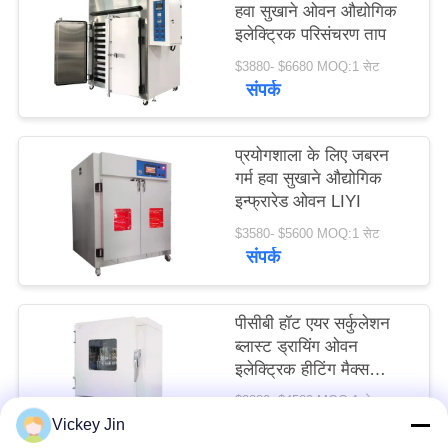
हवा सुखाने ओवन औद्योगिक
PRIVACY
इलेक्ट्रिक परिसंचरण ताप
POLICY
$3880- $6680 MOQ:1 सेट
संपर्क
प्रयोगशाला के लिए जबरन
गर्म हवा सुखाने औद्योगिक
इन्फ्रारेड ओवन LIYI
$3580- $5600 MOQ:1 सेट
संपर्क
पीसीबी हॉट एयर सर्कुलेशन
ब्लास्ट ड्रायिंग ओवन
इलेक्ट्रिक हीटिंग मैक्स
600C
$2880- $4580 MOQ:1 सेट
संपर्क
Vickey Jin