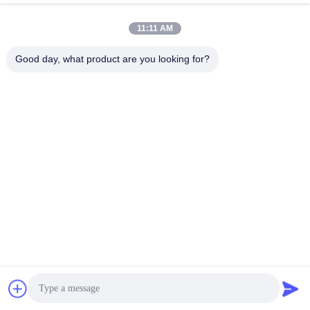
11:11 AM
लोकप्रिय श्रेणियां
सभी
Good day, what product are you looking for?
जलवायु परीक्षण चैंबर
पर्यावरण परीक्षण कक्ष
थर्मल शॉक टेस्ट चैम्बर
विद्युत सुखाने ओवन
औद्योगिक सुखाने ओवन
उम्र बढ़ने परीक्षण कक्ष
सैंड डस्ट टेस्ट चैंबर
नमक स्प्रे परीक्षण कक्ष
सदस्यता लें