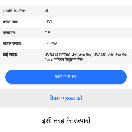
गुणवत्ता
उत्पत्ति के प्लेस:
चीन
नियंत्रण
ब्रांड नाम:
LIYI
संपर्क
प्रमाणन:
CE
करें
मॉडल संख्या:
LY-ZW
हाई लाइट:
,
,
UVB313 RT70C एजिंग टेस्ट चैंबर
UVA351 एजिंग टेस्ट चैंबर
एक
4pcs पर्यावरण सिमुलेशन चैंबर
उद्धरण
हमसे संपर्क करें!
की
विनती
विवरण प्रकट करें
करे
साइटमैप
इसी तरह के उत्पादों