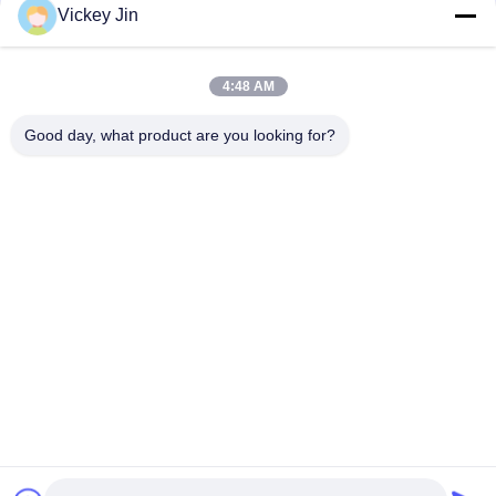
संपर्क
Vickey Jin
4:48 AM
लोकप्रिय श्रेणियां
सभी
Good day, what product are you looking for?
जलवायु परीक्षण चैंबर
पर्यावरण परीक्षण कक्ष
थर्मल शॉक टेस्ट चैम्बर
विद्युत सुखाने ओवन
औद्योगिक सुखाने ओवन
उम्र बढ़ने परीक्षण कक्ष
सैंड डस्ट टेस्ट चैंबर
नमक स्प्रे परीक्षण कक्ष
सदस्यता लें