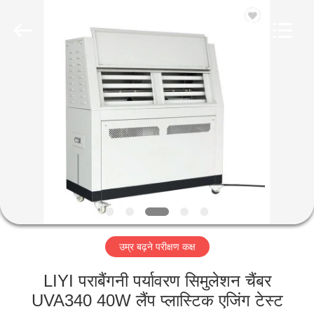
Liyi
Environmental
Technology
Co.,
Ltd..
All
Rights
Reserved.
घर
उत्पादों
हमारे
बारे
में
उम्र बढ़ने परीक्षण कक्ष
कारखाना
भ्रमण
LIYI पराबैंगनी पर्यावरण सिमुलेशन चैंबर
UVA340 40W लैंप प्लास्टिक एजिंग टेस्ट