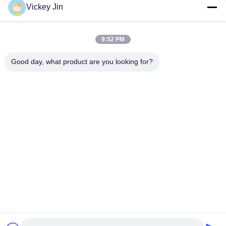
संपर्क
Vickey Jin
9:52 PM
लोकप्रिय श्रेणियां
सभी
Good day, what product are you looking for?
जलवायु परीक्षण चैंबर
पर्यावरण परीक्षण कक्ष
थर्मल शॉक टेस्ट चैम्बर
विद्युत सुखाने ओवन
औद्योगिक सुखाने ओवन
उम्र बढ़ने परीक्षण कक्ष
सैंड डस्ट टेस्ट चैंबर
नमक स्प्रे परीक्षण कक्ष
सदस्यता लें