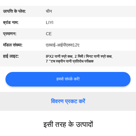
गुणवत्ता
उत्पत्ति के प्लेस:
चीन
नियंत्रण
ब्रांड नाम:
LIYI
संपर्क
प्रमाणन:
CE
करें
मॉडल संख्या:
एलवाई-आईपीएक्स12ए
हाई लाइट:
,
,
IPX2 पानी स्प्रे कक्ष
2 मिमी / मिनट पानी स्प्रे कक्ष
एक
7 ''टच स्क्रीन पानी प्रतिरोध परीक्षक
उद्धरण
हमसे संपर्क करें!
की
विनती
विवरण प्रकट करें
करे
साइटमैप
इसी तरह के उत्पादों