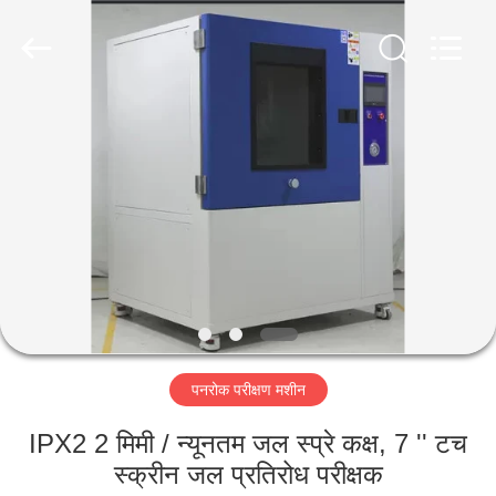
Liyi
Environmental
Technology
Co.,
Ltd..
All
Rights
Reserved.
घर
उत्पादों
हमारे
बारे
में
पनरोक परीक्षण मशीन
कारखाना
भ्रमण
IPX2 2 मिमी / न्यूनतम जल स्प्रे कक्ष, 7 '' टच
स्क्रीन जल प्रतिरोध परीक्षक