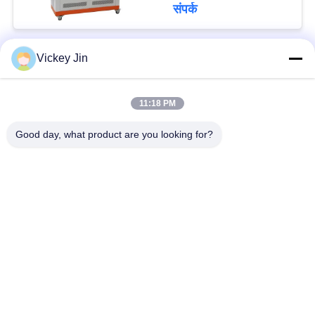
संपर्क
Vickey Jin
लोकप्रिय श्रेणियां
सभी
11:18 PM
जलवायु परीक्षण चैंबर
पर्यावरण परीक्षण कक्ष
Good day, what product are you looking for?
थर्मल शॉक टेस्ट चैम्बर
विद्युत सुखाने ओवन
औद्योगिक सुखाने ओवन
उम्र बढ़ने परीक्षण कक्ष
सैंड डस्ट टेस्ट चैंबर
नमक स्प्रे परीक्षण कक्ष
सदस्यता लें