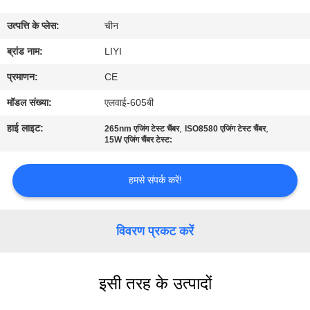
गुणवत्ता
उत्पत्ति के प्लेस:
चीन
नियंत्रण
ब्रांड नाम:
LIYI
संपर्क
प्रमाणन:
CE
करें
मॉडल संख्या:
एलवाई-605बी
हाई लाइट:
,
,
265nm एजिंग टेस्ट चैंबर
ISO8580 एजिंग टेस्ट चैंबर
एक
15W एजिंग चैंबर टेस्ट:
उद्धरण
हमसे संपर्क करें!
की
विनती
विवरण प्रकट करें
करे
साइटमैप
इसी तरह के उत्पादों