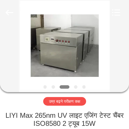
Liyi
Environmental
Technology
Co.,
Ltd..
All
Rights
Reserved.
घर
उत्पादों
हमारे
बारे
में
उम्र बढ़ने परीक्षण कक्ष
कारखाना
भ्रमण
LIYI Max 265nm UV लाइट एजिंग टेस्ट चैंबर
ISO8580 2 ट्यूब 15W