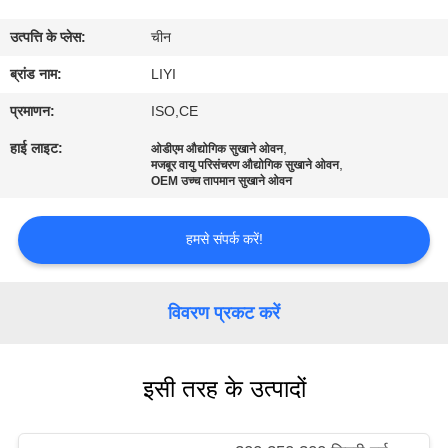
गुणवत्ता
उत्पत्ति के प्लेस:
चीन
नियंत्रण
ब्रांड नाम:
LIYI
संपर्क
प्रमाणन:
ISO,CE
करें
हाई लाइट:
,
ओडीएम औद्योगिक सुखाने ओवन
,
मजबूर वायु परिसंचरण औद्योगिक सुखाने ओवन
OEM उच्च तापमान सुखाने ओवन
एक
उद्धरण
हमसे संपर्क करें!
की
विनती
विवरण प्रकट करें
करे
इसी तरह के उत्पादों
साइटमैप