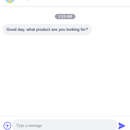
3:15 AM
लोकप्रिय श्रेणियां
सभी
Good day, what product are you looking for?
जलवायु परीक्षण चैंबर
पर्यावरण परीक्षण कक्ष
थर्मल शॉक टेस्ट चैम्बर
विद्युत सुखाने ओवन
औद्योगिक सुखाने ओवन
उम्र बढ़ने परीक्षण कक्ष
सैंड डस्ट टेस्ट चैंबर
नमक स्प्रे परीक्षण कक्ष
सदस्यता लें