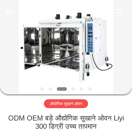
Liyi
Environmental
Technology
Co.,
Ltd..
All
Rights
Reserved.
घर
उत्पादों
हमारे
बारे
में
औद्योगिक सुखाने ओवन
कारखाना
भ्रमण
ODM OEM बड़े औद्योगिक सुखाने ओवन Liyi
300 डिग्री उच्च तापमान