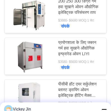
200 250 300 डिग्री गर्म
PRIVACY
हवा सुखाने ओवन औद्योगिक
इलेक्ट्रिक परिसंचरण ताप
POLICY
$3880- $6680 MOQ:1 सेट
संपर्क
प्रयोगशाला के लिए जबरन
गर्म हवा सुखाने औद्योगिक
इन्फ्रारेड ओवन LIYI
$3580- $5600 MOQ:1 सेट
संपर्क
पीसीबी हॉट एयर सर्कुलेशन
ब्लास्ट ड्रायिंग ओवन
इलेक्ट्रिक हीटिंग मैक्स
600C
$2880- $4580 MOQ:1 सेट
संपर्क
Vickey Jin