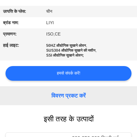
गुणवत्ता
उत्पत्ति के प्लेस:
चीन
नियंत्रण
ब्रांड नाम:
LIYI
संपर्क
प्रमाणन:
ISO,CE
करें
हाई लाइट:
,
50HZ औद्योगिक सुखाने ओवन
,
SUS304 औद्योगिक सुखाने की मशीन
SSI औद्योगिक सुखाने ओवन;
एक
उद्धरण
हमसे संपर्क करें!
की
विनती
विवरण प्रकट करें
करे
इसी तरह के उत्पादों
साइटमैप