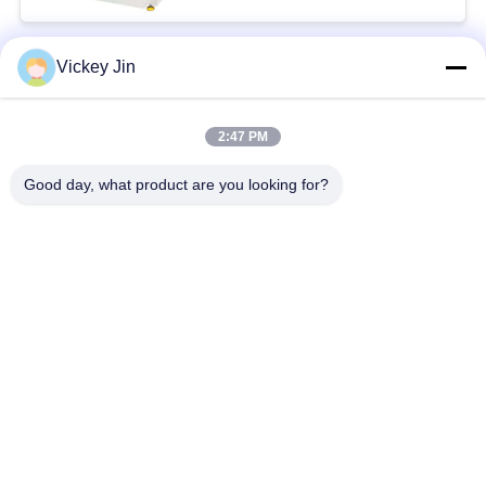
Vickey Jin
लोकप्रिय श्रेणियां
सभी
2:47 PM
जलवायु परीक्षण चैंबर
पर्यावरण परीक्षण कक्ष
Good day, what product are you looking for?
थर्मल शॉक टेस्ट चैम्बर
विद्युत सुखाने ओवन
औद्योगिक सुखाने ओवन
उम्र बढ़ने परीक्षण कक्ष
सैंड डस्ट टेस्ट चैंबर
नमक स्प्रे परीक्षण कक्ष
सदस्यता लें