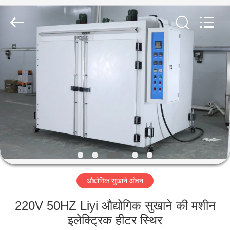
Liyi
Environmental
Technology
Co.,
Ltd..
All
Rights
Reserved.
घर
उत्पादों
हमारे
बारे
में
औद्योगिक सुखाने ओवन
कारखाना
भ्रमण
220V 50HZ Liyi औद्योगिक सुखाने की मशीन
इलेक्ट्रिक हीटर स्थिर