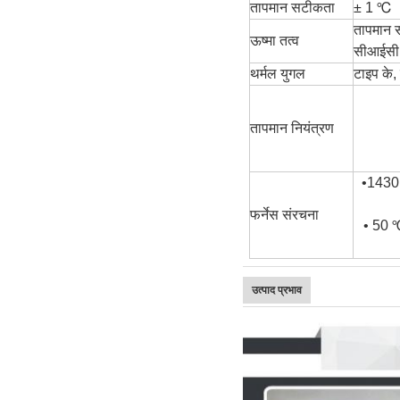
तापमान सटीकता
± 1 ℃
तापमान स
ऊष्मा तत्व
सीआईसी 
थर्मल युगल
टाइप के
तापमान नियंत्रण
•1430 
फर्नेस संरचना
• 50 ℃
उत्पाद प्रभाव