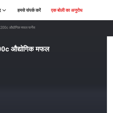
द
हमसे संपर्क करें
एक बोली का अनुरोध
 1200c औद्योगिक मफल फर्नेस
200c औद्योगिक मफल