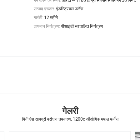
गर्म करने का समय:
आरटी ~ 1100 डिग्री सेल्सियस लगभग 50 मिनट
उत्पाद प्रकार:
इंडस्ट्रियल फर्नेस
गारंटी:
12 महीने
तापमान नियंत्रण:
पीआईडी ​​स्वचालित नियंत्रण
गेलरी
मिनी ऐश सामग्री परीक्षण उपकरण, 1200c औद्योगिक मफल फर्नेस