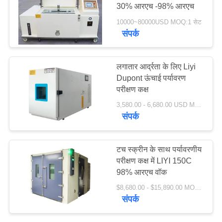
30% आरएच -98% आरएच
PRIVACY
10000~80000USD MOQ:1 सेट
POLICY
संपर्क
107
औद्योगिक सुखाने ओवन
लगातार आर्द्रता के लिए Liyi
Dupont ऊंचाई पर्यावरण
परीक्षण कक्ष
3,580.00 - 6,680.00 USD MOQ:एक सेट
संपर्क
64
टच स्क्रीन के साथ पर्यावरणीय
परीक्षण कक्ष में LIYI 150C
उम्र बढ़ने परीक्षण कक्ष
98% आरएच वॉक
$8,680.00 - $15,890.00 MOQ:एक सेट
संपर्क