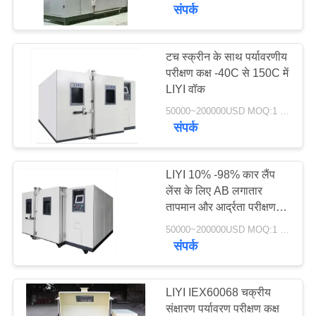
गुणवत्ता
संपर्क
नियंत्रण
टच स्क्रीन के साथ पर्यावरणीय
23
परीक्षण कक्ष -40C से 150C में
संपर्क
LIYI वॉक
थर्मल शॉक टेस्ट चैम्बर
करें
50000~200000USD MOQ:1 सेट
संपर्क
एक
उद्धरण
LIYI 10% -98% कार लैंप
लेंस के लिए AB लगातार
की
तापमान और आर्द्रता परीक्षण
65
विनती
कक्ष में चलते हैं
50000~200000USD MOQ:1 सेट
करे
संपर्क
विद्युत सुखाने ओवन
साइटमैप
LIYI IEX60068 चक्रीय
संक्षारण पर्यावरण परीक्षण कक्ष