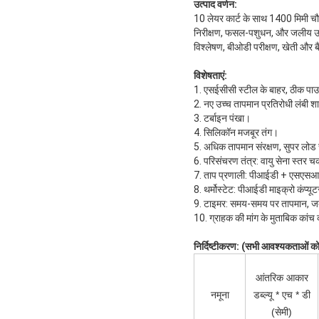
उत्पाद वर्णन:
10 लेयर कार्ट के साथ 1400 मिमी चौ
निरीक्षण, फसल-पशुधन, और जलीय उत्पाद
विश्लेषण, बीओडी परीक्षण, खेती और ब
विशेषताएं:
1. एसईसीसी स्टील के बाहर, ठीक पा
2. नए उच्च तापमान प्रतिरोधी लंबी श
3. टर्बाइन पंखा।
4. सिलिकॉन मजबूर तंग।
5. अधिक तापमान संरक्षण, सुपर लोड
6. परिसंचरण तंत्र: वायु सेना स्तर च
7. ताप प्रणाली: पीआईडी ​​+ एसएस
8. थर्मोस्टेट: पीआईडी ​​​​माइक्रो कं
9. टाइमर: समय-समय पर तापमान, ज
10. ग्राहक की मांग के मुताबिक कांच 
निर्दिष्टीकरण: (सभी आवश्यकताओं क
आंतरिक आकार
नमूना
डब्ल्यू * एच * डी
(सेमी)