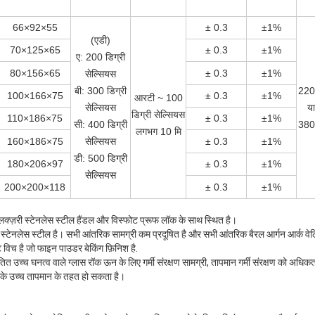
66×92×55
± 0.3
±1%
(एडी)
70×125×65
± 0.3
±1%
ए: 200 डिग्री
80×156×65
± 0.3
±1%
सेल्सियस
बी: 300 डिग्री
220
100×166×75
± 0.3
±1%
आरटी ~ 100
सेल्सियस
या
डिग्री सेल्सियस
110×186×75
± 0.3
±1%
सी: 400 डिग्री
380
लगभग 10 मि
160×186×75
सेल्सियस
± 0.3
±1%
डी: 500 डिग्री
180×206×97
± 0.3
±1%
सेल्सियस
200×200×118
± 0.3
±1%
ें लक्ज़री स्टेनलेस स्टील हैंडल और विस्फोट प्रूफ लॉक के साथ स्थित है।
्टेनलेस स्टील है। सभी आंतरिक सामग्री कम प्रदूषित है और सभी आंतरिक बैरल आर्गन आर्क वेल्
विच है जो फाइन पाउडर बेकिंग फ़िनिश है.
त उच्च घनत्व वाले ग्लास रॉक ऊन के लिए गर्मी संरक्षण सामग्री, तापमान गर्मी संरक्षण को अधिक
े उच्च तापमान के तहत हो सकता है।