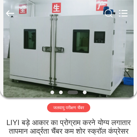
Liyi
Environmental
Technology
Co.,
Ltd..
All
Rights
Reserved.
घर
उत्पादों
हमारे
बारे
में
जलवायु परीक्षण चैंबर
कारखाना
भ्रमण
LIYI बड़े आकार का प्रोग्राम करने योग्य लगातार
तापमान आर्द्रता चैंबर कम शोर स्क्रॉल कंप्रेसर