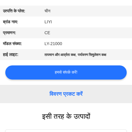
गुणवत्ता
उत्पत्ति के प्लेस:
चीन
नियंत्रण
ब्रांड नाम:
LIYI
संपर्क
प्रमाणन:
CE
करें
मॉडल संख्या:
LY-21000
हाई लाइट:
,
तापमान और आर्द्रता कक्ष
पर्यावरण सिमुलेशन कक्ष
एक
उद्धरण
हमसे संपर्क करें!
की
विनती
विवरण प्रकट करें
करे
इसी तरह के उत्पादों
साइटमैप