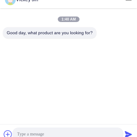
1:40 AM
लोकप्रिय श्रेणियां
सभी
Good day, what product are you looking for?
जलवायु परीक्षण चैंबर
पर्यावरण परीक्षण कक्ष
थर्मल शॉक टेस्ट चैम्बर
विद्युत सुखाने ओवन
औद्योगिक सुखाने ओवन
उम्र बढ़ने परीक्षण कक्ष
सैंड डस्ट टेस्ट चैंबर
नमक स्प्रे परीक्षण कक्ष
सदस्यता लें