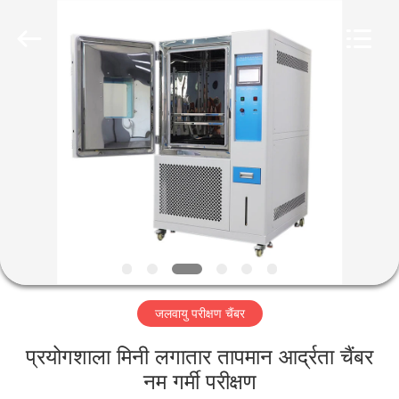
Liyi
Environmental
Technology
Co.,
Ltd..
All
Rights
Reserved.
घर
उत्पादों
हमारे
बारे
में
जलवायु परीक्षण चैंबर
कारखाना
भ्रमण
प्रयोगशाला मिनी लगातार तापमान आर्द्रता चैंबर
नम गर्मी परीक्षण