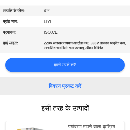
गुणवत्ता
उत्पत्ति के प्लेस:
चीन
नियंत्रण
ब्रांड नाम:
LIYI
संपर्क
प्रमाणन:
ISO,CE
करें
हाई लाइट:
,
,
220V लगातार तापमान आर्द्रता कक्ष
380V तापमान आर्द्रता कक्ष
स्वचालित सायक्लिंग जल जलवायु परीक्षण कैबिनेट
एक
हमसे संपर्क करें!
उद्धरण
की
विवरण प्रकट करें
विनती
करे
इसी तरह के उत्पादों
साइटमैप
पर्यावरण मापने वाला कृत्रिम