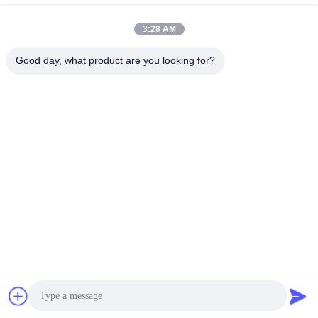
3:28 AM
लोकप्रिय श्रेणियां
सभी
Good day, what product are you looking for?
जलवायु परीक्षण चैंबर
पर्यावरण परीक्षण कक्ष
थर्मल शॉक टेस्ट चैम्बर
विद्युत सुखाने ओवन
औद्योगिक सुखाने ओवन
उम्र बढ़ने परीक्षण कक्ष
सैंड डस्ट टेस्ट चैंबर
नमक स्प्रे परीक्षण कक्ष
सदस्यता लें