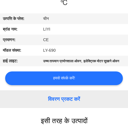
℃
गुणवत्ता
नियंत्रण
उत्पत्ति के प्लेस:
चीन
ब्रांड नाम:
LIYI
संपर्क
करें
प्रमाणन:
CE
मॉडल संख्या:
LY-690
एक
हाई लाइट:
,
उच्च तापमान प्रयोगशाला ओवन
इलेक्ट्रिक मोटर सुखाने ओवन
उद्धरण
की
हमसे संपर्क करें!
विनती
करे
विवरण प्रकट करें
साइटमैप
इसी तरह के उत्पादों