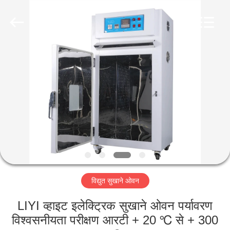
Liyi
Environmental
Technology
Co.,
Ltd..
All
Rights
Reserved.
घर
उत्पादों
हमारे
बारे
में
विद्युत सुखाने ओवन
कारखाना
भ्रमण
LIYI व्हाइट इलेक्ट्रिक सुखाने ओवन पर्यावरण
विश्वसनीयता परीक्षण आरटी + 20 ℃ से + 300