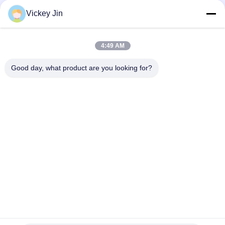
1200~6000USD MOQ:एक सेट
संपर्क
Vickey Jin
4:49 AM
लोकप्रिय श्रेणियां
सभी
Good day, what product are you looking for?
जलवायु परीक्षण चैंबर
पर्यावरण परीक्षण कक्ष
थर्मल शॉक टेस्ट चैम्बर
विद्युत सुखाने ओवन
औद्योगिक सुखाने ओवन
उम्र बढ़ने परीक्षण कक्ष
सैंड डस्ट टेस्ट चैंबर
नमक स्प्रे परीक्षण कक्ष
सदस्यता लें