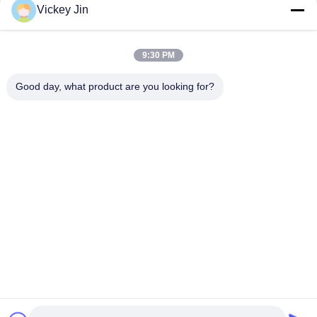
संपर्क
Vickey Jin
9:30 PM
लोकप्रिय श्रेणियां
सभी
Good day, what product are you looking for?
जलवायु परीक्षण चैंबर
पर्यावरण परीक्षण कक्ष
थर्मल शॉक टेस्ट चैम्बर
विद्युत सुखाने ओवन
औद्योगिक सुखाने ओवन
उम्र बढ़ने परीक्षण कक्ष
सैंड डस्ट टेस्ट चैंबर
नमक स्प्रे परीक्षण कक्ष
सदस्यता लें