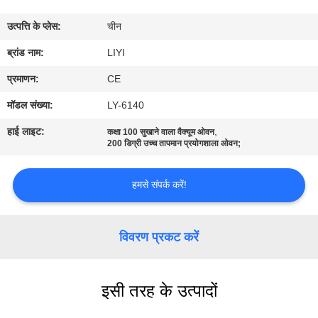
गुणवत्ता
उत्पत्ति के प्लेस:
चीन
नियंत्रण
ब्रांड नाम:
LIYI
संपर्क
प्रमाणन:
CE
करें
मॉडल संख्या:
LY-6140
हाई लाइट:
,
कक्षा 100 सुखाने वाला वैक्यूम ओवन
एक
200 डिग्री उच्च तापमान प्रयोगशाला ओवन;
उद्धरण
हमसे संपर्क करें!
की
विनती
विवरण प्रकट करें
करे
साइटमैप
इसी तरह के उत्पादों