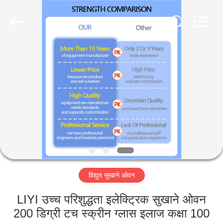
Liyi
Environmental
Technology
Co.,
Ltd..
All
Rights
Reserved.
घर
उत्पादों
हमारे
बारे
में
विद्युत सुखाने ओवन
कारखाना
भ्रमण
LIYI उच्च परिशुद्धता इलेक्ट्रिक सुखाने ओवन
200 डिग्री टच स्क्रीन ग्लास इलाज कक्षा 100