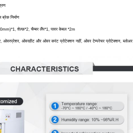
त्रण
 ब्रेक निर्माण
Φ50mm)*1, शेल्फ़*2, चैम्बर लैंप*1, पावर केबल *2m
कर, ओवरप्रेशर, ओवरहीट और ओवर करंट प्रोटेक्शन नहीं, ओवर टेम्परेचर प्रोटेक्शन, ब्लोअ