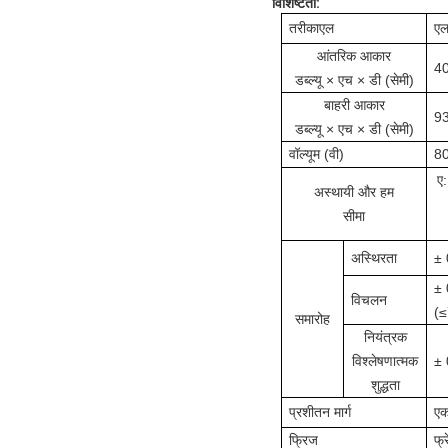
विशिष्टता:
तरीका
एल
एल
आंतरिक आकार
4
डब्ल्यू × एच × डी (सेमी)
बाहरी आकार
9
डब्ल्यू × एच × डी (सेमी)
वॉल्यूम (वी)
8
ए:
अस्थायी और हम
सीमा
अस्थिरता
± 
± 
विचलन
(
समारोह
नियंत्रक
विश्लेषणात्मक
± 
शुद्धता
प्रशीतन मार्ग
एक
फ्रिज
फ्