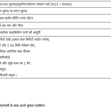
4O4A यूएसए
ड्यूपॉन्ट
पर्यावरण संरक्षण सर्द (R23 + R404)
र-कूल्ड या वाटर-कूल्ड
कल क्रोम हीटिंग वायर हीटर
्ध-बंद भाप और गीला
वचालित साइकिलिंग पानी की आपूर्ति
विंडो देखें (डबल-डेक कैविटी कठोर ग्लास),
ईं ओर 1 50 मिमी परीक्षण छेद,
पीएल आंतरिक कक्ष दीपक,
्लैपबोर्ड,
ले और सूखे बल्ब का 1 बैग,
़्यूज़,
बिजली लाइन।
व प्रणाली के साथ ऊर्जा कुशल प्रशीतन