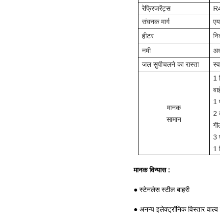
रेफ्रिजरेंट्स
R
संघनक मार्ग
एय
हीटर
नि
नमी
अर
जल सु
पी
चलने का रास्ता
स्
1 
बा
1 
मानक
2 क
सामान
गी
3 फ
1 
मानक विन्यास :
● स्टेनलेस स्टील बाहरी
● अनन्य इलेक्ट्रॉनिक विस्तार वाल्