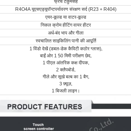
फ्रेंच टेकुमसेह
R4O4A यूएसए
ड्यूपॉन्ट
पर्यावरण संरक्षण सर्द (R23 + R404)
एयर-कूल्ड या वाटर-कूल्ड
निकल क्रोम हीटिंग वायर हीटर
अर्ध-बंद भाप और गीला
स्वचालित साइकिलिंग पानी की आपूर्ति
1 विंडो देखें (डबल-डेक कैविटी कठोर ग्लास),
बाईं ओर 1 50 मिमी परीक्षण छेद,
1 पीएल आंतरिक कक्ष दीपक,
2 क्लैपबोर्ड,
गीले और सूखे बल्ब का 1 बैग,
3 फ़्यूज़,
1 बिजली लाइन।