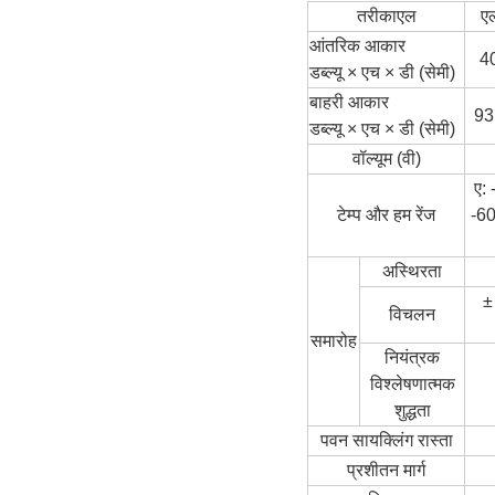
तरीका
एल
ए
आंतरिक आकार
4
डब्ल्यू × एच × डी (सेमी)
बाहरी आकार
93
डब्ल्यू × एच × डी (सेमी)
वॉल्यूम (वी)
ए: 
टेम्प और हम रेंज
-60
अस्थिरता
±
विचलन
समारोह
नियंत्रक
विश्लेषणात्मक
शुद्धता
पवन सायक्लिंग रास्ता
प्रशीतन मार्ग