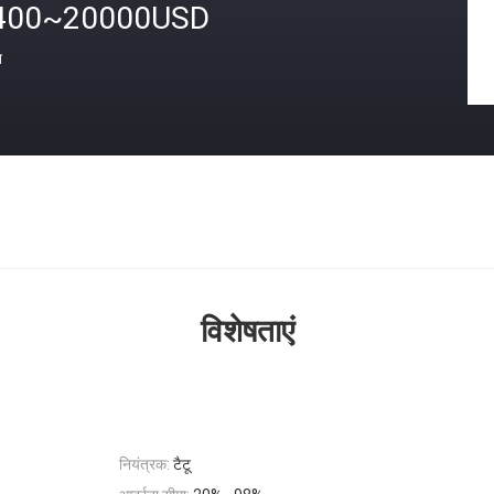
400~20000USD
त
विशेषताएं
नियंत्रक:
टैटू