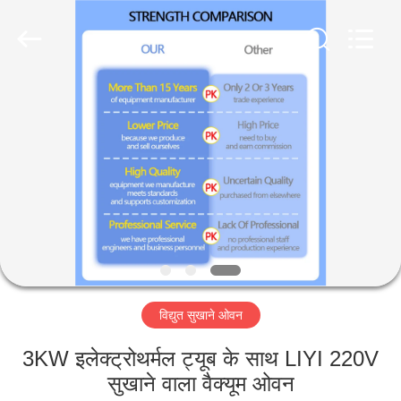
Liyi
Environmental
Technology
Co.,
Ltd..
All
Rights
Reserved.
घर
उत्पादों
हमारे
बारे
में
विद्युत सुखाने ओवन
कारखाना
भ्रमण
3KW इलेक्ट्रोथर्मल ट्यूब के साथ LIYI 220V
सुखाने वाला वैक्यूम ओवन