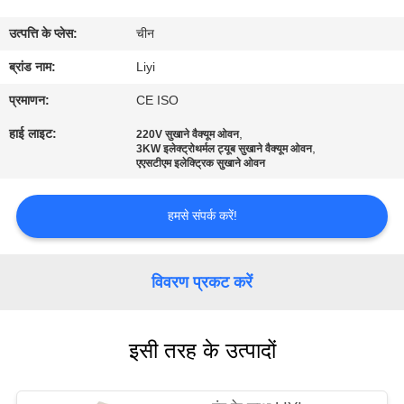
गुणवत्ता
उत्पत्ति के प्लेस:
चीन
नियंत्रण
ब्रांड नाम:
Liyi
संपर्क
प्रमाणन:
CE ISO
करें
हाई लाइट:
,
220V सुखाने वैक्यूम ओवन
,
3KW इलेक्ट्रोथर्मल ट्यूब सुखाने वैक्यूम ओवन
एएसटीएम इलेक्ट्रिक सुखाने ओवन
एक
उद्धरण
हमसे संपर्क करें!
की
विनती
विवरण प्रकट करें
करे
इसी तरह के उत्पादों
साइटमैप