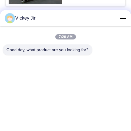
Vickey Jin
लोकप्रिय श्रेणियां
सभी
7:20 AM
जलवायु परीक्षण चैंबर
पर्यावरण परीक्षण कक्ष
Good day, what product are you looking for?
थर्मल शॉक टेस्ट चैम्बर
विद्युत सुखाने ओवन
औद्योगिक सुखाने ओवन
उम्र बढ़ने परीक्षण कक्ष
सैंड डस्ट टेस्ट चैंबर
नमक स्प्रे परीक्षण कक्ष
सदस्यता लें