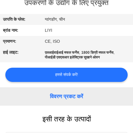
उपकरणों के उद्योग के लिए प्रयुक्त
गुणवत्ता
नियंत्रण
उत्पत्ति के प्लेस:
ग्वांगडोंग, चीन
ब्रांड नाम:
LIYI
संपर्क
करें
प्रमाणन:
CE, ISO
हाई लाइट:
,
,
एलआईवाईआई मफल फर्नेस
1800 डिग्री मफल फर्नेस
पीआईडी ​​​​एसएसआर इलेक्ट्रिक सुखाने ओवन
एक
उद्धरण
हमसे संपर्क करें!
की
विनती
विवरण प्रकट करें
करे
इसी तरह के उत्पादों
साइटमैप