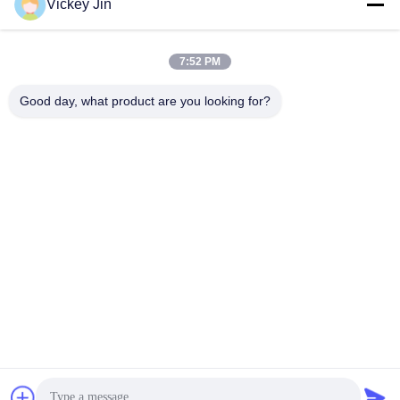
संपर्क
Vickey Jin
7:52 PM
लोकप्रिय श्रेणियां
सभी
Good day, what product are you looking for?
जलवायु परीक्षण चैंबर
पर्यावरण परीक्षण कक्ष
थर्मल शॉक टेस्ट चैम्बर
विद्युत सुखाने ओवन
औद्योगिक सुखाने ओवन
उम्र बढ़ने परीक्षण कक्ष
सैंड डस्ट टेस्ट चैंबर
नमक स्प्रे परीक्षण कक्ष
सदस्यता लें