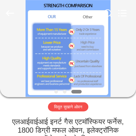
Liyi
Environmental
Technology
Co.,
Ltd..
All
Rights
Reserved.
घर
उत्पादों
हमारे
बारे
में
विद्युत सुखाने ओवन
कारखाना
भ्रमण
एलआईवाईआई इनर्ट गैस एटमॉस्फियर फर्नेस,
1800 डिग्री मफल ओवन, इलेक्ट्रॉनिक