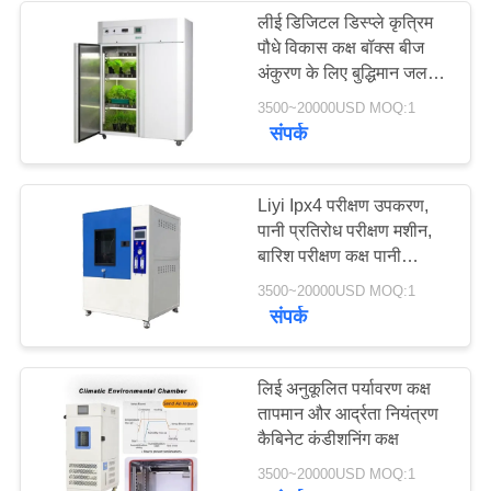
लीई डिजिटल डिस्प्ले कृत्रिम
पौधे विकास कक्ष बॉक्स बीज
18
अंकुरण के लिए बुद्धिमान जलवायु
इनक्यूबेटर
3500~20000USD MOQ:1
सैंड डस्ट टेस्ट चैंबर
संपर्क
Liyi Ipx4 परीक्षण उपकरण,
पानी प्रतिरोध परीक्षण मशीन,
बारिश परीक्षण कक्ष पानी
छिड़काव प्रतिरोध परीक्षण
39
3500~20000USD MOQ:1
उपकरण
संपर्क
नमक स्प्रे परीक्षण कक्ष
लिई अनुकूलित पर्यावरण कक्ष
तापमान और आर्द्रता नियंत्रण
कैबिनेट कंडीशनिंग कक्ष
3500~20000USD MOQ:1