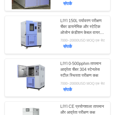
गुणवत्ता
संपर्क
नियंत्रण
LIYI 150L पर्यावरण परीक्षण
23
चैंबर डायनेमिक और स्टेटिक
संपर्क
ओजोन कंडीशन केबल वायर
थर्मल शॉक टेस्ट चैम्बर
करें
टेस्ट
7000~20000USD MOQ:एक सेट
संपर्क
एक
उद्धरण
LIYI 0-500pphm तापमान
आर्द्रता चैंबर 304 स्टेनलेस
की
स्टील स्थिरता परीक्षण कक्ष
65
विनती
7000~20000USD MOQ:एक सेट
करे
संपर्क
विद्युत सुखाने ओवन
साइटमैप
LIYI CE प्रयोगशाला तापमान
और आर्द्रता परीक्षण कक्ष