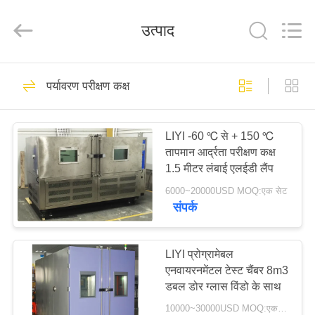
Liyi
Environmental
Technology
उत्पाद
Co.,
Ltd..
All
Rights
Reserved.
घर
67
पर्यावरण परीक्षण कक्ष
जलवायु परीक्षण चैंबर
उत्पादों
LIYI -60 ℃ से + 150 ℃
तापमान आर्द्रता परीक्षण कक्ष
हमारे
1.5 मीटर लंबाई एलईडी लैंप
बारे
6000~20000USD MOQ:एक सेट
संपर्क
में
116
कारखाना
LIYI प्रोग्रामेबल
पर्यावरण परीक्षण कक्ष
एनवायरनमेंटल टेस्ट चैंबर 8m3
भ्रमण
डबल डोर ग्लास विंडो के साथ
10000~30000USD MOQ:एक सेट