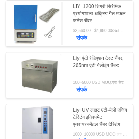
LIYI 1200 डिग्री सिरेमिक
प्रयोगशाला अक्रिय गैस मफल
18
फर्नेस चैंबर
$2,560.00 - $4,980.00/Set MOQ:1
सैंड डस्ट टेस्ट चैंबर
संपर्क
Liyi एंटी रेडिएशन टेस्ट चैंबर,
265nm एंटी येलोइंग चैंबर:
39
100~5000 USD MOQ:एक सेट
संपर्क
नमक स्प्रे परीक्षण कक्ष
Liyi UV लाइट एंटी-येलो एजिंग
टेस्टिंग इक्विपमेंट
एनवायरनमेंटल चैंबर टेस्टिंग
1000~10000 USD MOQ:एक सेट