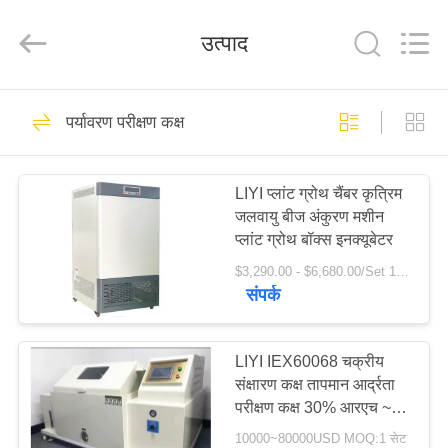
Liyi
Environmental
Technology
उत्पाद
Co.,
Ltd..
All
Rights
Reserved.
घर
67
पर्यावरण परीक्षण कक्ष
जलवायु परीक्षण चैंबर
उत्पादों
LIYI प्लांट ग्रोथ चैंबर कृत्रिम
जलवायु बीज अंकुरण मशीन
हमारे
प्लांट ग्रोथ बॉक्स इनक्यूबेटर
बारे
$3,290.00 - $6,680.00/Set 1.0 Sets MOQ:1
संपर्क
में
116
कारखाना
LIYI IEX60068 चक्रीय
पर्यावरण परीक्षण कक्ष
संक्षारण कक्ष तापमान आर्द्रता
भ्रमण
परीक्षण कक्ष 30% आरएच ~
98% आरएच
10000~80000USD MOQ:1 सेट