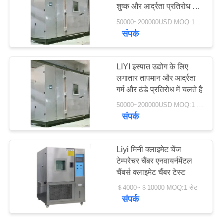
शुष्क और आर्द्रता प्रतिरोध में
PRIVACY
चलते हैं
50000~200000USD MOQ:1 सेट
POLICY
संपर्क
107
औद्योगिक सुखाने ओवन
LIYI इस्पात उद्योग के लिए
लगातार तापमान और आर्द्रता
गर्म और ठंडे प्रतिरोध में चलते हैं
50000~200000USD MOQ:1 सेट
संपर्क
64
Liyi मिनी क्लाइमेट चेंज
टेम्परेचर चैंबर एनवायर्नमेंटल
उम्र बढ़ने परीक्षण कक्ष
चैंबर्स क्लाइमेट चैंबर टेस्ट
＄4000~＄10000 MOQ:1 सेट
संपर्क