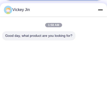
Vickey Jin
लोकप्रिय श्रेणियां
सभी
1:58 AM
जलवायु परीक्षण चैंबर
पर्यावरण परीक्षण कक्ष
Good day, what product are you looking for?
थर्मल शॉक टेस्ट चैम्बर
विद्युत सुखाने ओवन
औद्योगिक सुखाने ओवन
उम्र बढ़ने परीक्षण कक्ष
सैंड डस्ट टेस्ट चैंबर
नमक स्प्रे परीक्षण कक्ष
सदस्यता लें