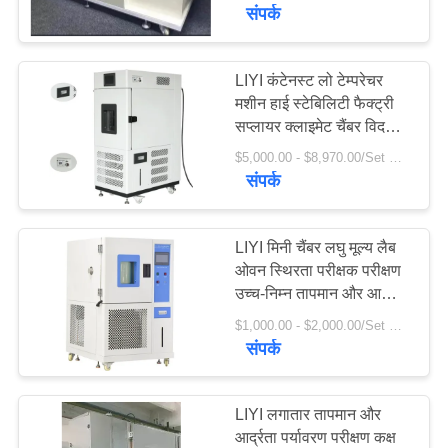
गुणवत्ता
संपर्क
नियंत्रण
LIYI कंटेनस्ट लो टेम्परेचर
23
मशीन हाई स्टेबिलिटी फैक्ट्री
संपर्क
सप्लायर क्लाइमेट चैंबर विद
थर्मल शॉक टेस्ट चैम्बर
करें
ह्यूमिडिटी कंट्रोल
$5,000.00 - $8,970.00/Set MOQ:1
संपर्क
एक
उद्धरण
LIYI मिनी चैंबर लघु मूल्य लैब
ओवन स्थिरता परीक्षक परीक्षण
की
उच्च-निम्न तापमान और आर्द्रता
65
विनती
उपकरण का उपयोग करें
$1,000.00 - $2,000.00/Set MOQ:1
करे
संपर्क
विद्युत सुखाने ओवन
साइटमैप
LIYI लगातार तापमान और
आर्द्रता पर्यावरण परीक्षण कक्ष