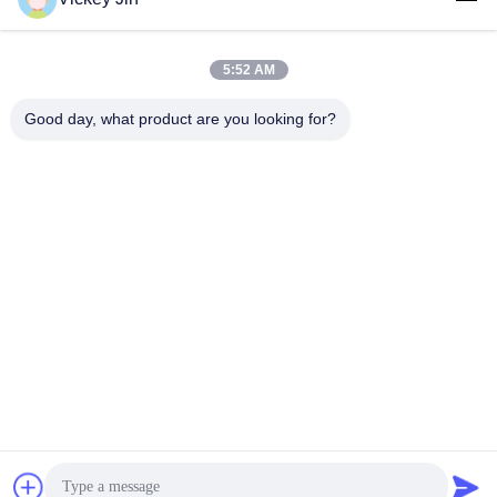
5:52 AM
लोकप्रिय श्रेणियां
सभी
Good day, what product are you looking for?
जलवायु परीक्षण चैंबर
पर्यावरण परीक्षण कक्ष
थर्मल शॉक टेस्ट चैम्बर
विद्युत सुखाने ओवन
औद्योगिक सुखाने ओवन
उम्र बढ़ने परीक्षण कक्ष
सैंड डस्ट टेस्ट चैंबर
नमक स्प्रे परीक्षण कक्ष
सदस्यता लें