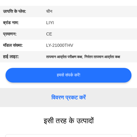
गुणवत्ता
उत्पत्ति के प्लेस:
चीन
नियंत्रण
ब्रांड नाम:
LIYI
संपर्क
प्रमाणन:
CE
करें
मॉडल संख्या:
LY-21000THV
हाई लाइट:
,
तापमान आर्द्रता परीक्षण कक्ष
निरंतर तापमान आर्द्रता कक्ष
एक
उद्धरण
हमसे संपर्क करें!
की
विनती
विवरण प्रकट करें
करे
इसी तरह के उत्पादों
साइटमैप