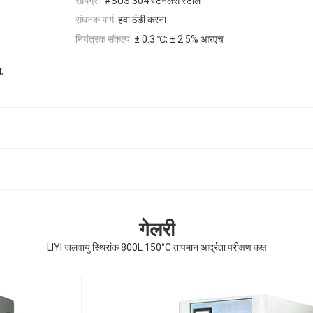
सामग्री:
#SUS 304 स्टेनलेस स्टील
)
संघनक मार्ग:
हवा ठंडी करना
नियंत्रक संकल्प:
± 0.3 ℃; ± 2.5% आरएच
,
ष
गेलरी
LIYI जलवायु स्थिरांक 800L 150°C तापमान आर्द्रता परीक्षण कक्ष