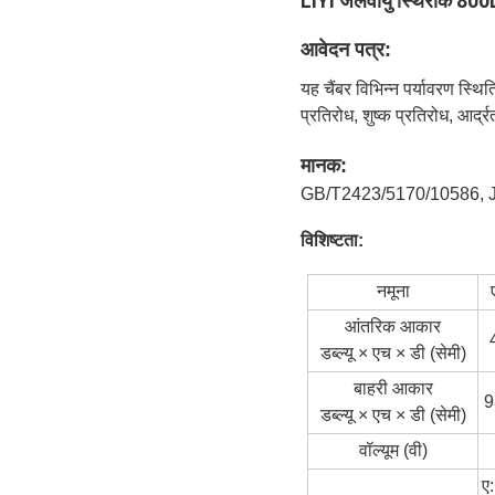
LIYI जलवायु स्थिरांक 800L
आवेदन पत्र:
यह चैंबर विभिन्न पर्यावरण स्थि
प्रतिरोध, शुष्क प्रतिरोध, आर्
मानक:
GB/T2423/5170/10586, 
विशिष्टता:
नमूना
आंतरिक आकार
डब्ल्यू × एच × डी (सेमी)
बाहरी आकार
9
डब्ल्यू × एच × डी (सेमी)
वॉल्यूम (वी)
ए