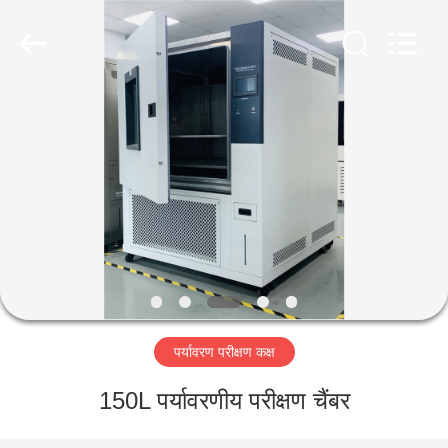
Liyi
Environmental
Technology
Co.,
Ltd..
All
Rights
Reserved.
घर
उत्पादों
हमारे
बारे
में
पर्यावरण परीक्षण कक्ष
कारखाना
भ्रमण
150L पर्यावरणीय परीक्षण चैंबर